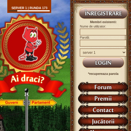
SERVER 1 | RUNDA 173
Membri existenti:
Nume de utilizator:
Parolă:
*recupereaza parola