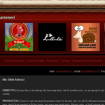
Fine Transylvania
Cadouri Lullula
Retete fine
CeVisez
Netopia Secure Payments
web:
www.aidraci.ro |
email:
joc[at]aidraci.ro |
Fac
Mic Ghid Aidraci
OBIECTIV |
Scopul tău e să strângi cât mai mulţi draci. Să fii numărul unu, ca să ajungi în rai! 
ceilalţi.
PRODUCȚIA |
Casa în care locuieşti îţi produce draci în fiecare oră. Cu cât îţi măreşti locuinţa, 
plus, dacă îţi iei maşină şi îţi faci garaj, vei avea mai mulţi draci. Pentru asta, ai însă nevoie d