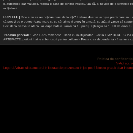
la autostop), dar mai ales, fabrica şi casa de schimb valutar. Aşa că, ai nevoie de o strategie echi
mulţi draci.
LUPTELE |
Cine a zis că nu poţi lua draci de la alţii? Trebuie doar să ai nişte preoţi care să îi
că preoţii au o putere foarte mare şi, cu cât ai mulţi preoţi în armată, cu atât ai şanse să cap
Deci dacă cineva te atacă, iar, după bătălie, rămâi cu 10 preoţi, eşti sigur că 1.000 de draci nu v
Trasaturi generale:
- Joc 100% romanesc - Harta cu multi jucatori - Joc in TIMP REAL - CHAT onlin
ARTEFACTE, potiuni, haine si bonusuri pentru cei buni - Poate crea dependenta - 4 servere cu v
Politica de confidential
© Aidraci.ro
Logo-ul Aidraci si dracusorul in ipostazele prezentate in joc pot fi folosite gratuit doar in 