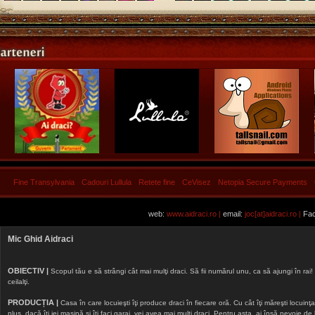
Fine Transylvania
Cadouri Lullula
Retete fine
CeVisez
Netopia Secure Payments
web:
www.aidraci.ro |
email:
joc[at]aidraci.ro |
Fac
Mic Ghid Aidraci
OBIECTIV |
Scopul tău e să strângi cât mai mulţi draci. Să fii numărul unu, ca să ajungi în rai! 
ceilalţi.
PRODUCȚIA |
Casa în care locuieşti îţi produce draci în fiecare oră. Cu cât îţi măreşti locuinţa, 
plus, dacă îţi iei maşină şi îţi faci garaj, vei avea mai mulţi draci. Pentru asta, ai însă nevoie d