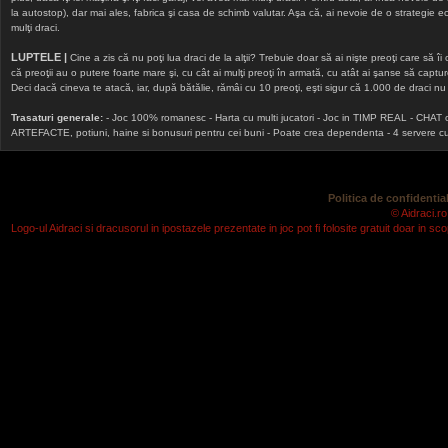
la autostop), dar mai ales, fabrica şi casa de schimb valutar. Aşa că, ai nevoie de o strategie echi
mulţi draci.
LUPTELE |
Cine a zis că nu poţi lua draci de la alţii? Trebuie doar să ai nişte preoţi care să îi
că preoţii au o putere foarte mare şi, cu cât ai mulţi preoţi în armată, cu atât ai şanse să cap
Deci dacă cineva te atacă, iar, după bătălie, rămâi cu 10 preoţi, eşti sigur că 1.000 de draci nu v
Trasaturi generale:
- Joc 100% romanesc - Harta cu multi jucatori - Joc in TIMP REAL - CHAT onlin
ARTEFACTE, potiuni, haine si bonusuri pentru cei buni - Poate crea dependenta - 4 servere cu v
Politica de confidential
© Aidraci.ro
Logo-ul Aidraci si dracusorul in ipostazele prezentate in joc pot fi folosite gratuit doar in 