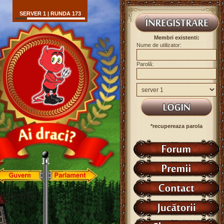
SERVER 1 | RUNDA 173
Membri existenti:
Nume de utilizator:
Parolă:
*recupereaza parola