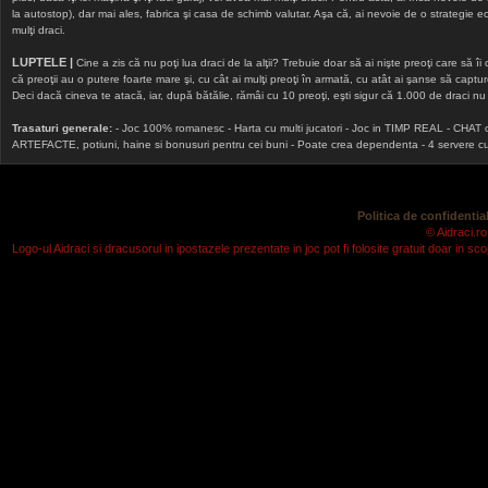
la autostop), dar mai ales, fabrica şi casa de schimb valutar. Aşa că, ai nevoie de o strategie echi
mulţi draci.
LUPTELE |
Cine a zis că nu poţi lua draci de la alţii? Trebuie doar să ai nişte preoţi care să îi
că preoţii au o putere foarte mare şi, cu cât ai mulţi preoţi în armată, cu atât ai şanse să cap
Deci dacă cineva te atacă, iar, după bătălie, rămâi cu 10 preoţi, eşti sigur că 1.000 de draci nu v
Trasaturi generale:
- Joc 100% romanesc - Harta cu multi jucatori - Joc in TIMP REAL - CHAT onlin
ARTEFACTE, potiuni, haine si bonusuri pentru cei buni - Poate crea dependenta - 4 servere cu v
Politica de confidential
© Aidraci.ro
Logo-ul Aidraci si dracusorul in ipostazele prezentate in joc pot fi folosite gratuit doar in 