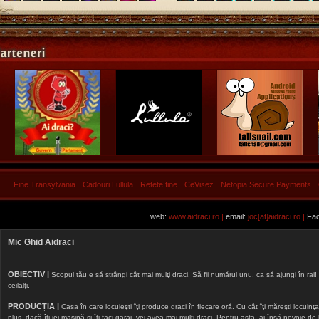
Fine Transylvania
Cadouri Lullula
Retete fine
CeVisez
Netopia Secure Payments
web:
www.aidraci.ro |
email:
joc[at]aidraci.ro |
Fac
Mic Ghid Aidraci
OBIECTIV |
Scopul tău e să strângi cât mai mulţi draci. Să fii numărul unu, ca să ajungi în rai! 
ceilalţi.
PRODUCȚIA |
Casa în care locuieşti îţi produce draci în fiecare oră. Cu cât îţi măreşti locuinţa, 
plus, dacă îţi iei maşină şi îţi faci garaj, vei avea mai mulţi draci. Pentru asta, ai însă nevoie d