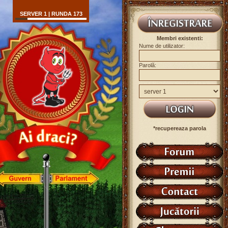
SERVER 1 | RUNDA 173
Membri existenti:
Nume de utilizator:
Parolă:
*recupereaza parola