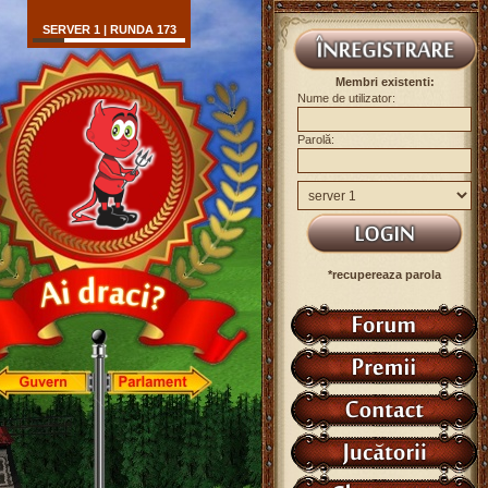
SERVER 1 | RUNDA 173
Membri existenti:
Nume de utilizator:
Parolă:
*recupereaza parola