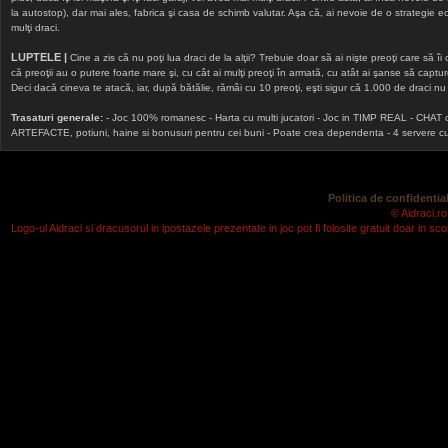
la autostop), dar mai ales, fabrica şi casa de schimb valutar. Aşa că, ai nevoie de o strategie echi
mulţi draci.
LUPTELE |
Cine a zis că nu poţi lua draci de la alţii? Trebuie doar să ai nişte preoţi care să îi
că preoţii au o putere foarte mare şi, cu cât ai mulţi preoţi în armată, cu atât ai şanse să cap
Deci dacă cineva te atacă, iar, după bătălie, rămâi cu 10 preoţi, eşti sigur că 1.000 de draci nu v
Trasaturi generale:
- Joc 100% romanesc - Harta cu multi jucatori - Joc in TIMP REAL - CHAT onlin
ARTEFACTE, potiuni, haine si bonusuri pentru cei buni - Poate crea dependenta - 4 servere cu v
Politica de confidential
© Aidraci.ro
Logo-ul Aidraci si dracusorul in ipostazele prezentate in joc pot fi folosite gratuit doar in 