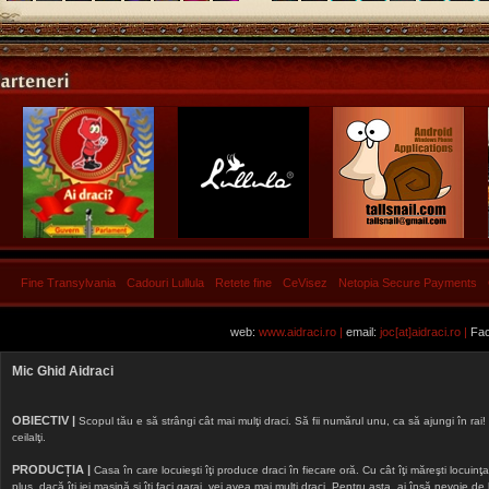
Fine Transylvania
Cadouri Lullula
Retete fine
CeVisez
Netopia Secure Payments
web:
www.aidraci.ro |
email:
joc[at]aidraci.ro |
Fac
Mic Ghid Aidraci
OBIECTIV |
Scopul tău e să strângi cât mai mulţi draci. Să fii numărul unu, ca să ajungi în rai! 
ceilalţi.
PRODUCȚIA |
Casa în care locuieşti îţi produce draci în fiecare oră. Cu cât îţi măreşti locuinţa, 
plus, dacă îţi iei maşină şi îţi faci garaj, vei avea mai mulţi draci. Pentru asta, ai însă nevoie d