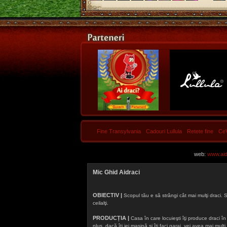
Fine Transylvania
Cadouri Lullula
Retete fine
Ce
web:
www.aidr
Mic Ghid Aidraci
OBIECTIV |
Scopul tău e să strângi cât mai mulţi draci. S
ceilalţi.
PRODUCȚIA |
Casa în care locuieşti îţi produce draci în f
plus, dacă îţi iei maşină şi îţi faci garaj, vei avea mai mu