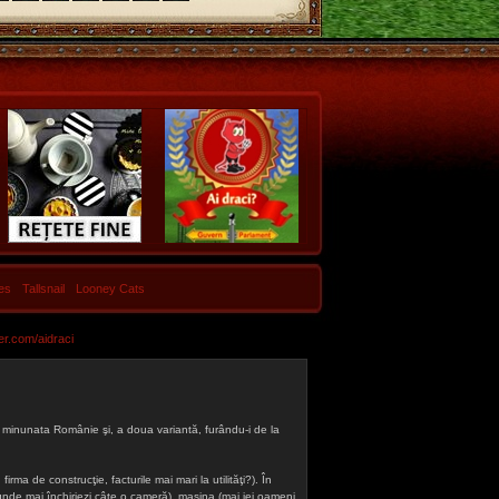
les
Tallsnail
Looney Cats
er.com/aidraci
 din minunata Românie şi, a doua variantă, furându-i de la
firma de construcţie, facturile mai mari la utilităţi?). În
a (unde mai închiriezi câte o cameră), maşina (mai iei oameni