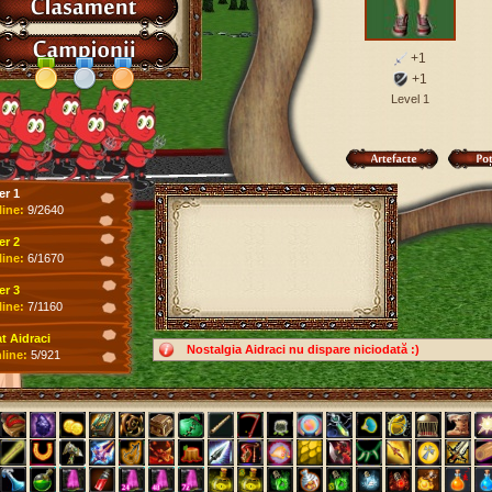
+1
+1
Level 1
er 1
line:
9/2640
er 2
line:
6/1670
er 3
line:
7/1160
 Aidraci
Nostalgia Aidraci nu dispare niciodată :)
line:
5/921