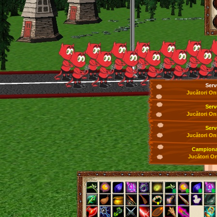
Serv
Jucători On
Serv
Jucători On
Serv
Jucători On
Campionat
Jucători On