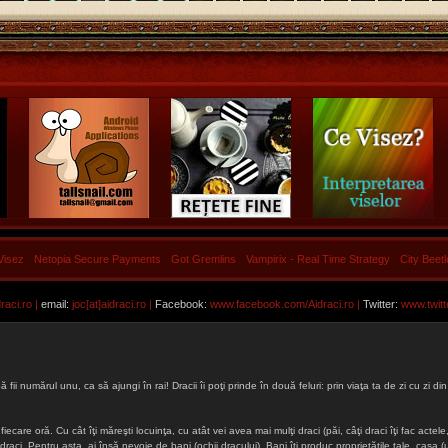
Visez
Netopia Secure Payments
Got Gremlins
Vampirix - Real Time Strategy
City Beet
aci.ro |
email:
joc[at]aidraci.ro |
Facebook:
www.facebook.com/Aidraci.ro
|
Twitter:
www.twitt
ă fii numărul unu, ca să ajungi în rai! Dracii îi poţi prinde în două feluri: prin viaţa ta de zi cu zi
iecare oră. Cu cât îţi măreşti locuinţa, cu atât vei avea mai mulţi draci (păi, câţi draci îţi fac actele, 
lţi draci. Pentru asta, ai însă nevoie de bani (ochii dracului). Bani îţi produc proprietăţile tale, cas