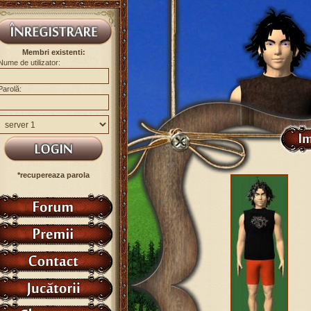
Membri existenti:
Nume de utilizator:
Parolă:
*recupereaza parola