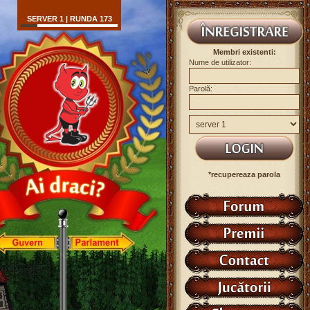
SERVER 1 | RUNDA 173
Membri existenti:
Nume de utilizator:
Parolă:
*recupereaza parola