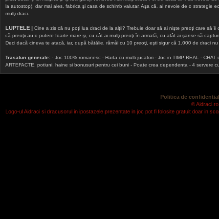
la autostop), dar mai ales, fabrica şi casa de schimb valutar. Aşa că, ai nevoie de o strategie echi
mulţi draci.
LUPTELE |
Cine a zis că nu poţi lua draci de la alţii? Trebuie doar să ai nişte preoţi care să îi
că preoţii au o putere foarte mare şi, cu cât ai mulţi preoţi în armată, cu atât ai şanse să cap
Deci dacă cineva te atacă, iar, după bătălie, rămâi cu 10 preoţi, eşti sigur că 1.000 de draci nu v
Trasaturi generale:
- Joc 100% romanesc - Harta cu multi jucatori - Joc in TIMP REAL - CHAT onlin
ARTEFACTE, potiuni, haine si bonusuri pentru cei buni - Poate crea dependenta - 4 servere cu v
Politica de confidential
© Aidraci.ro
Logo-ul Aidraci si dracusorul in ipostazele prezentate in joc pot fi folosite gratuit doar in 