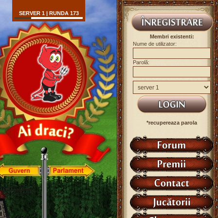
SERVER 1 | RUNDA 173
Membri existenti:
Nume de utilizator:
Parolă:
*recupereaza parola