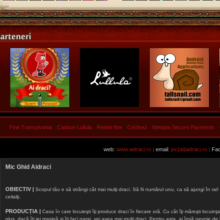
Fine Transylvania
Cadouri Lullula
Retete fine
CeVisez
Netopia Secure Payments
web:
www.aidraci.ro |
email:
joc[at]aidraci.ro |
Fac
Mic Ghid Aidraci
OBIECTIV |
Scopul tău e să strângi cât mai mulţi draci. Să fii numărul unu, ca să ajungi în rai! 
ceilalţi.
PRODUCȚIA |
Casa în care locuieşti îţi produce draci în fiecare oră. Cu cât îţi măreşti locuinţa, 
plus, dacă îţi iei maşină şi îţi faci garaj, vei avea mai mulţi draci. Pentru asta, ai însă nevoie d