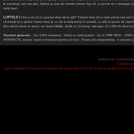
la autostop), dar mai ales, fabrica şi casa de schimb valutar. Aşa că, ai nevoie de o strategie echi
mulţi draci.
LUPTELE |
Cine a zis că nu poţi lua draci de la alţii? Trebuie doar să ai nişte preoţi care să îi
că preoţii au o putere foarte mare şi, cu cât ai mulţi preoţi în armată, cu atât ai şanse să cap
Deci dacă cineva te atacă, iar, după bătălie, rămâi cu 10 preoţi, eşti sigur că 1.000 de draci nu v
Trasaturi generale:
- Joc 100% romanesc - Harta cu multi jucatori - Joc in TIMP REAL - CHAT onlin
ARTEFACTE, potiuni, haine si bonusuri pentru cei buni - Poate crea dependenta - 4 servere cu v
Politica de confidential
© Aidraci.ro
Logo-ul Aidraci si dracusorul in ipostazele prezentate in joc pot fi folosite gratuit doar in 