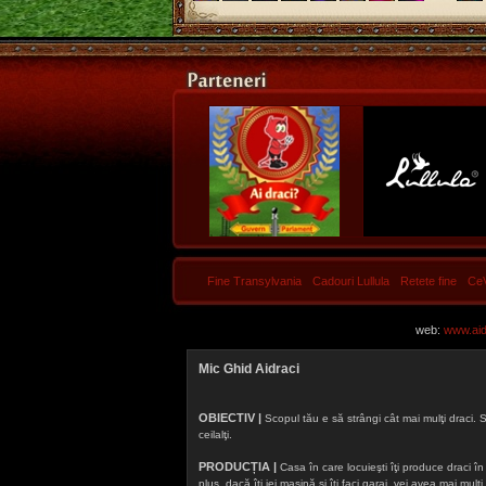
Fine Transylvania
Cadouri Lullula
Retete fine
Ce
web:
www.aidr
Mic Ghid Aidraci
OBIECTIV |
Scopul tău e să strângi cât mai mulţi draci. S
ceilalţi.
PRODUCȚIA |
Casa în care locuieşti îţi produce draci în f
plus, dacă îţi iei maşină şi îţi faci garaj, vei avea mai mu