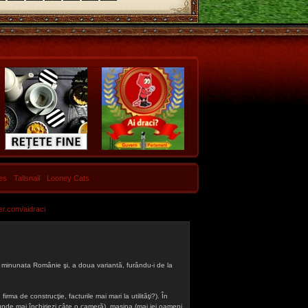
les
Tallsnail
Looney Cats
er.com/aidraci
 din minunata Românie şi, a doua variantă, furându-i de la
firma de construcţie, facturile mai mari la utilităţi?). În
a (unde mai închiriezi câte o cameră), maşina (mai iei oameni