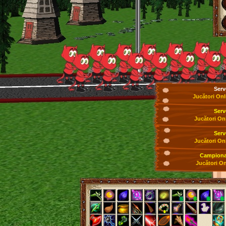
Serv
Jucători Onl
Serv
Jucători On
Serv
Jucători On
Campionat
Jucători On