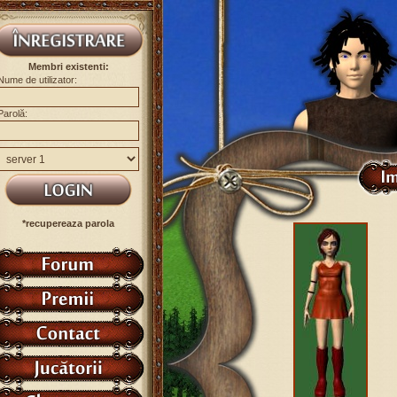
Membri existenti:
Nume de utilizator:
Parolă:
*recupereaza parola