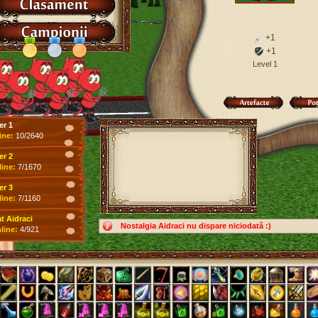
+1
+1
Level 1
er 1
ine:
10/2640
er 2
line:
7/1670
er 3
line:
7/1160
 Aidraci
Nostalgia Aidraci nu dispare niciodată :)
line:
4/921