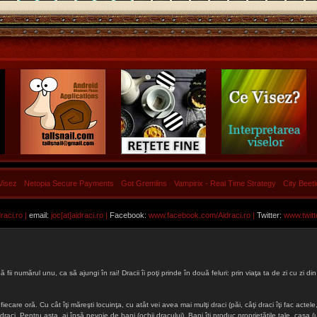
Visez
Netopia Secure Payments
Got Gremlins
Vampirix - Real Time Strategy
City Beet
aci.ro |
email:
joc[at]aidraci.ro |
Facebook:
www.facebook.com/Aidraci.ro
|
Twitter:
www.twitt
ă fii numărul unu, ca să ajungi în rai! Dracii îi poţi prinde în două feluri: prin viaţa ta de zi cu zi
iecare oră. Cu cât îţi măreşti locuinţa, cu atât vei avea mai mulţi draci (păi, câţi draci îţi fac actele, 
lţi draci. Pentru asta, ai însă nevoie de bani (ochii dracului). Bani îţi produc proprietăţile tale, cas