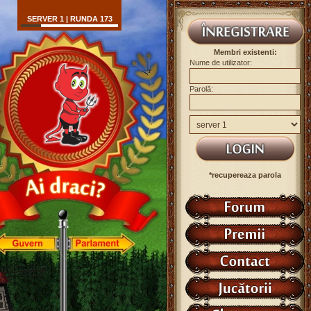
SERVER 1 | RUNDA 173
Membri existenti:
Nume de utilizator:
Parolă:
*recupereaza parola