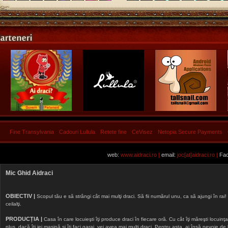
Fine Transylvania
Cadouri Lullula
Retete fine
CeVisez
Netopia Secure Payments
web:
www.aidraci.ro |
email:
joc[at]aidraci.ro |
Fac
Mic Ghid Aidraci
OBIECTIV |
Scopul tău e să strângi cât mai mulţi draci. Să fii numărul unu, ca să ajungi în rai! 
ceilalţi.
PRODUCȚIA |
Casa în care locuieşti îţi produce draci în fiecare oră. Cu cât îţi măreşti locuinţa, 
plus, dacă îţi iei maşină şi îţi faci garaj, vei avea mai mulţi draci. Pentru asta, ai însă nevoie d