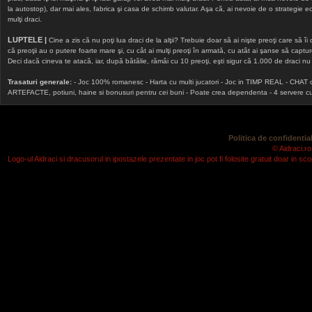
la autostop), dar mai ales, fabrica şi casa de schimb valutar. Aşa că, ai nevoie de o strategie echi
mulţi draci.
LUPTELE |
Cine a zis că nu poţi lua draci de la alţii? Trebuie doar să ai nişte preoţi care să îi
că preoţii au o putere foarte mare şi, cu cât ai mulţi preoţi în armată, cu atât ai şanse să cap
Deci dacă cineva te atacă, iar, după bătălie, rămâi cu 10 preoţi, eşti sigur că 1.000 de draci nu v
Trasaturi generale:
- Joc 100% romanesc - Harta cu multi jucatori - Joc in TIMP REAL - CHAT onlin
ARTEFACTE, potiuni, haine si bonusuri pentru cei buni - Poate crea dependenta - 4 servere cu v
Politica de confidential
© Aidraci.ro
Logo-ul Aidraci si dracusorul in ipostazele prezentate in joc pot fi folosite gratuit doar in 