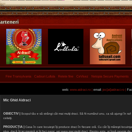
Fine Transylvania
Cadouri Lullula
Retete fine
CeVisez
Netopia Secure Payments
web:
www.aidraci.ro |
email:
joc[at]aidraci.ro |
Fac
Mic Ghid Aidraci
OBIECTIV |
Scopul tău e să strângi cât mai mulţi draci. Să fii numărul unu, ca să ajungi în rai! 
ceilalţi.
PRODUCȚIA |
Casa în care locuieşti îţi produce draci în fiecare oră. Cu cât îţi măreşti locuinţa, 
plus, dacă îţi iei maşină şi îţi faci garaj, vei avea mai mulţi draci. Pentru asta, ai însă nevoie d