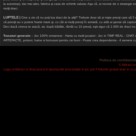
la autostop), dar mai ales, fabrica şi casa de schimb valutar. Aşa că, ai nevoie de o strategie echi
mulţi draci.
LUPTELE |
Cine a zis că nu poţi lua draci de la alţii? Trebuie doar să ai nişte preoţi care să îi
că preoţii au o putere foarte mare şi, cu cât ai mulţi preoţi în armată, cu atât ai şanse să cap
Deci dacă cineva te atacă, iar, după bătălie, rămâi cu 10 preoţi, eşti sigur că 1.000 de draci nu v
Trasaturi generale:
- Joc 100% romanesc - Harta cu multi jucatori - Joc in TIMP REAL - CHAT onlin
ARTEFACTE, potiuni, haine si bonusuri pentru cei buni - Poate crea dependenta - 4 servere cu v
Politica de confidential
© Aidraci.ro
Logo-ul Aidraci si dracusorul in ipostazele prezentate in joc pot fi folosite gratuit doar in 