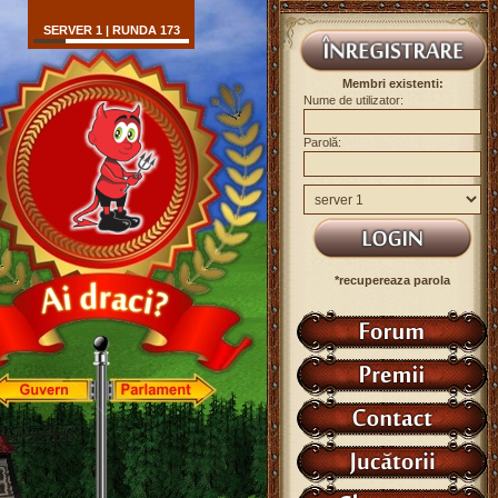
SERVER 1 | RUNDA 173
Membri existenti:
Nume de utilizator:
Parolă:
*recupereaza parola