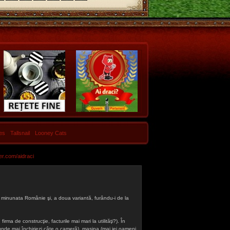
les
Tallsnail
Looney Cats
er.com/aidraci
 din minunata Românie şi, a doua variantă, furându-i de la
firma de construcţie, facturile mai mari la utilităţi?). În
a (unde mai închiriezi câte o cameră), maşina (mai iei oameni