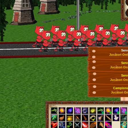
Serv
Jucători Onl
Serv
Jucători On
Serv
Jucători On
Campionat
Jucători On