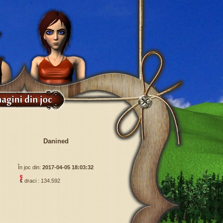
Danined
În joc din:
2017-04-05 18:03:32
draci : 134.592