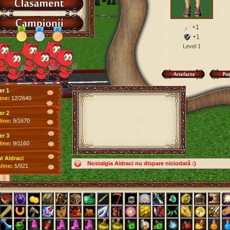
+1
+1
Level 1
er 1
ine:
12/2640
er 2
line:
9/1670
er 3
line:
9/1160
 Aidraci
Nostalgia Aidraci nu dispare niciodată :)
line:
5/921