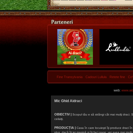
Fine Transylvania
Cadouri Lullula
Retete fine
Ce
web:
www.aidr
Mic Ghid Aidraci
OBIECTIV |
Scopul tău e să strângi cât mai mulţi draci. S
ceilalţi.
PRODUCȚIA |
Casa în care locuieşti îţi produce draci în f
plus, dacă îţi iei maşină şi îţi faci garaj, vei avea mai mu