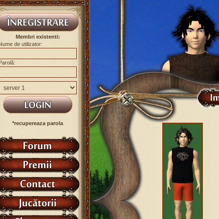
Membri existenti:
Nume de utilizator:
Parolă:
*recupereaza parola