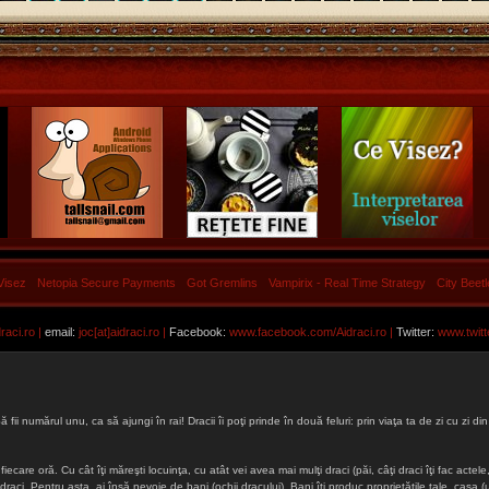
Visez
Netopia Secure Payments
Got Gremlins
Vampirix - Real Time Strategy
City Beet
aci.ro |
email:
joc[at]aidraci.ro |
Facebook:
www.facebook.com/Aidraci.ro
|
Twitter:
www.twitt
ă fii numărul unu, ca să ajungi în rai! Dracii îi poţi prinde în două feluri: prin viaţa ta de zi cu zi
iecare oră. Cu cât îţi măreşti locuinţa, cu atât vei avea mai mulţi draci (păi, câţi draci îţi fac actele, 
lţi draci. Pentru asta, ai însă nevoie de bani (ochii dracului). Bani îţi produc proprietăţile tale, cas