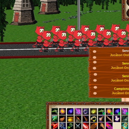
Serv
Jucători Onl
Serv
Jucători On
Serv
Jucători On
Campionat
Jucători On