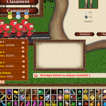
+1
+1
Level 1
er 1
ine:
10/2640
er 2
line:
9/1670
er 3
line:
8/1160
 Aidraci
Nostalgia Aidraci nu dispare niciodată :)
line:
5/921