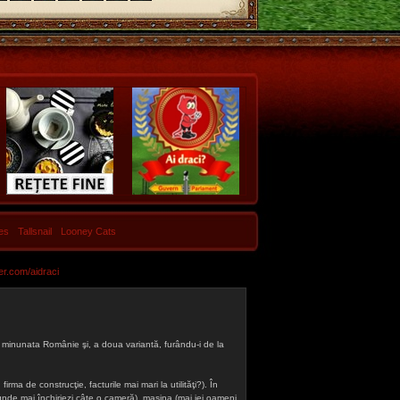
les
Tallsnail
Looney Cats
er.com/aidraci
 din minunata Românie şi, a doua variantă, furându-i de la
firma de construcţie, facturile mai mari la utilităţi?). În
a (unde mai închiriezi câte o cameră), maşina (mai iei oameni