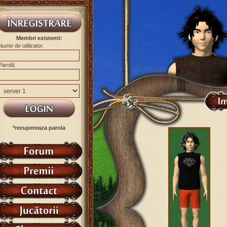
Membri existenti:
Nume de utilizator:
Parolă:
*recupereaza parola