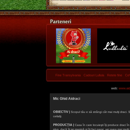
Fine Transylvania
Cadouri Lullula
Retete fine
Ce
web:
www.aidr
Mic Ghid Aidraci
OBIECTIV |
Scopul tău e să strângi cât mai mulţi draci. S
ceilalţi.
PRODUCȚIA |
Casa în care locuieşti îţi produce draci în f
plus, dacă îţi iei maşină şi îţi faci garaj, vei avea mai mu