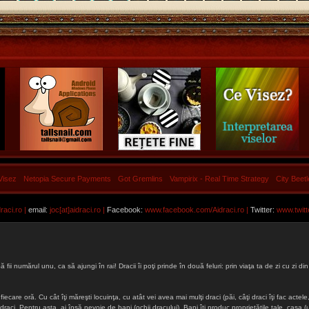
Visez
Netopia Secure Payments
Got Gremlins
Vampirix - Real Time Strategy
City Beet
aci.ro |
email:
joc[at]aidraci.ro |
Facebook:
www.facebook.com/Aidraci.ro
|
Twitter:
www.twitt
ă fii numărul unu, ca să ajungi în rai! Dracii îi poţi prinde în două feluri: prin viaţa ta de zi cu zi
iecare oră. Cu cât îţi măreşti locuinţa, cu atât vei avea mai mulţi draci (păi, câţi draci îţi fac actele, 
lţi draci. Pentru asta, ai însă nevoie de bani (ochii dracului). Bani îţi produc proprietăţile tale, cas