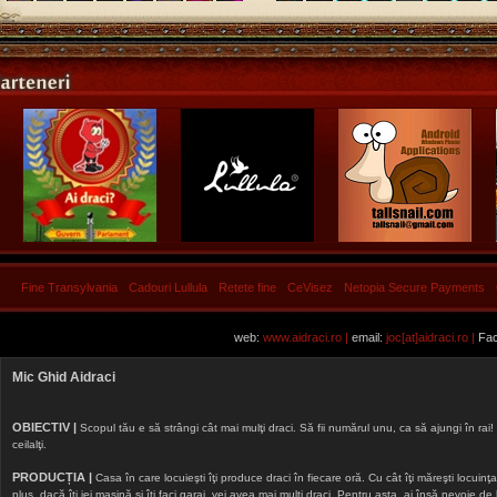
Fine Transylvania
Cadouri Lullula
Retete fine
CeVisez
Netopia Secure Payments
web:
www.aidraci.ro |
email:
joc[at]aidraci.ro |
Fac
Mic Ghid Aidraci
OBIECTIV |
Scopul tău e să strângi cât mai mulţi draci. Să fii numărul unu, ca să ajungi în rai! 
ceilalţi.
PRODUCȚIA |
Casa în care locuieşti îţi produce draci în fiecare oră. Cu cât îţi măreşti locuinţa, 
plus, dacă îţi iei maşină şi îţi faci garaj, vei avea mai mulţi draci. Pentru asta, ai însă nevoie d