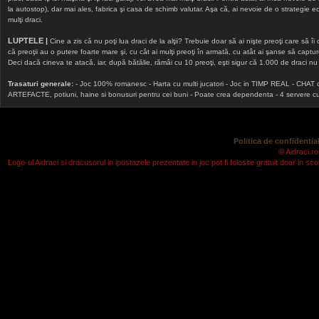
la autostop), dar mai ales, fabrica şi casa de schimb valutar. Aşa că, ai nevoie de o strategie echi
mulţi draci.
LUPTELE |
Cine a zis că nu poţi lua draci de la alţii? Trebuie doar să ai nişte preoţi care să îi
că preoţii au o putere foarte mare şi, cu cât ai mulţi preoţi în armată, cu atât ai şanse să cap
Deci dacă cineva te atacă, iar, după bătălie, rămâi cu 10 preoţi, eşti sigur că 1.000 de draci nu v
Trasaturi generale:
- Joc 100% romanesc - Harta cu multi jucatori - Joc in TIMP REAL - CHAT onlin
ARTEFACTE, potiuni, haine si bonusuri pentru cei buni - Poate crea dependenta - 4 servere cu v
Politica de confidential
© Aidraci.ro
Logo-ul Aidraci si dracusorul in ipostazele prezentate in joc pot fi folosite gratuit doar in 