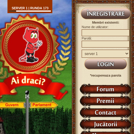
SERVER 1 | RUNDA 173
Membri existenti:
Nume de utilizator:
Parolă:
*recupereaza parola