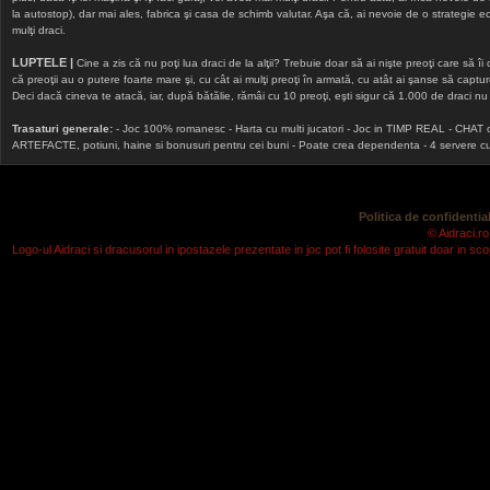
la autostop), dar mai ales, fabrica şi casa de schimb valutar. Aşa că, ai nevoie de o strategie echi
mulţi draci.
LUPTELE |
Cine a zis că nu poţi lua draci de la alţii? Trebuie doar să ai nişte preoţi care să îi
că preoţii au o putere foarte mare şi, cu cât ai mulţi preoţi în armată, cu atât ai şanse să cap
Deci dacă cineva te atacă, iar, după bătălie, rămâi cu 10 preoţi, eşti sigur că 1.000 de draci nu v
Trasaturi generale:
- Joc 100% romanesc - Harta cu multi jucatori - Joc in TIMP REAL - CHAT onlin
ARTEFACTE, potiuni, haine si bonusuri pentru cei buni - Poate crea dependenta - 4 servere cu v
Politica de confidential
© Aidraci.ro
Logo-ul Aidraci si dracusorul in ipostazele prezentate in joc pot fi folosite gratuit doar in 