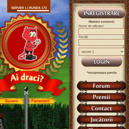
SERVER 1 | RUNDA 173
Membri existenti:
Nume de utilizator:
Parolă:
*recupereaza parola