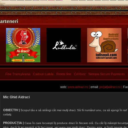
Fine Transylvania
Cadouri Lullula
Retete fine
CeVisez
Netopia Secure Payments
web:
www.aidraci.ro |
email:
joc[at]aidraci.ro |
Fac
Mic Ghid Aidraci
OBIECTIV |
Scopul tău e să strângi cât mai mulţi draci. Să fii numărul unu, ca să ajungi în rai! 
ceilalţi.
PRODUCȚIA |
Casa în care locuieşti îţi produce draci în fiecare oră. Cu cât îţi măreşti locuinţa, 
plus, dacă îţi iei maşină şi îţi faci garaj, vei avea mai mulţi draci. Pentru asta, ai însă nevoie d