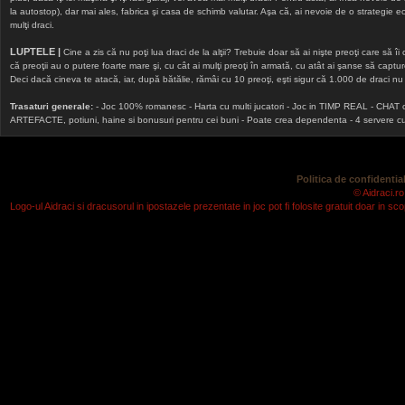
la autostop), dar mai ales, fabrica şi casa de schimb valutar. Aşa că, ai nevoie de o strategie echi
mulţi draci.
LUPTELE |
Cine a zis că nu poţi lua draci de la alţii? Trebuie doar să ai nişte preoţi care să îi
că preoţii au o putere foarte mare şi, cu cât ai mulţi preoţi în armată, cu atât ai şanse să cap
Deci dacă cineva te atacă, iar, după bătălie, rămâi cu 10 preoţi, eşti sigur că 1.000 de draci nu v
Trasaturi generale:
- Joc 100% romanesc - Harta cu multi jucatori - Joc in TIMP REAL - CHAT onlin
ARTEFACTE, potiuni, haine si bonusuri pentru cei buni - Poate crea dependenta - 4 servere cu v
Politica de confidential
© Aidraci.ro
Logo-ul Aidraci si dracusorul in ipostazele prezentate in joc pot fi folosite gratuit doar in 