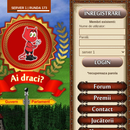
SERVER 1 | RUNDA 173
Membri existenti:
Nume de utilizator:
Parolă:
*recupereaza parola