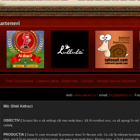
Fine Transylvania
Cadouri Lullula
Retete fine
CeVisez
Netopia Secure Payments
web:
www.aidraci.ro |
email:
joc[at]aidraci.ro |
Fac
Mic Ghid Aidraci
OBIECTIV |
Scopul tău e să strângi cât mai mulţi draci. Să fii numărul unu, ca să ajungi în rai! 
ceilalţi.
PRODUCȚIA |
Casa în care locuieşti îţi produce draci în fiecare oră. Cu cât îţi măreşti locuinţa, 
plus, dacă îţi iei maşină şi îţi faci garaj, vei avea mai mulţi draci. Pentru asta, ai însă nevoie d