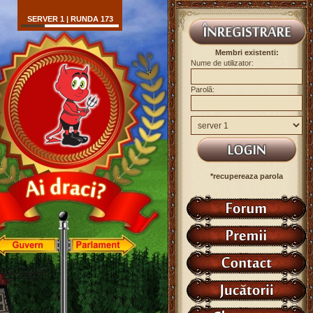
SERVER 1 | RUNDA 173
Membri existenti:
Nume de utilizator:
Parolă:
*recupereaza parola