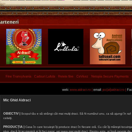
Fine Transylvania
Cadouri Lullula
Retete fine
CeVisez
Netopia Secure Payments
web:
www.aidraci.ro |
email:
joc[at]aidraci.ro |
Fac
Mic Ghid Aidraci
OBIECTIV |
Scopul tău e să strângi cât mai mulţi draci. Să fii numărul unu, ca să ajungi în rai! 
ceilalţi.
PRODUCȚIA |
Casa în care locuieşti îţi produce draci în fiecare oră. Cu cât îţi măreşti locuinţa, 
plus, dacă îţi iei maşină şi îţi faci garaj, vei avea mai mulţi draci. Pentru asta, ai însă nevoie d