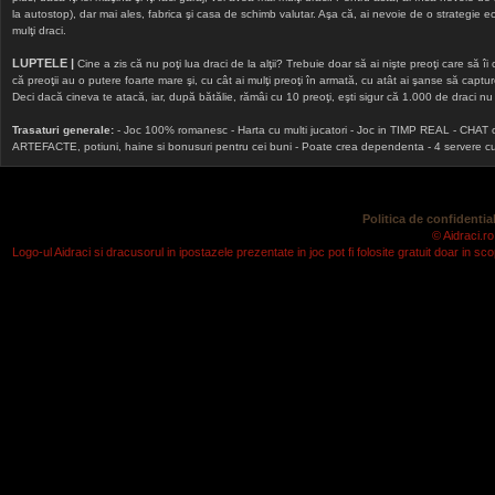
la autostop), dar mai ales, fabrica şi casa de schimb valutar. Aşa că, ai nevoie de o strategie echi
mulţi draci.
LUPTELE |
Cine a zis că nu poţi lua draci de la alţii? Trebuie doar să ai nişte preoţi care să îi
că preoţii au o putere foarte mare şi, cu cât ai mulţi preoţi în armată, cu atât ai şanse să cap
Deci dacă cineva te atacă, iar, după bătălie, rămâi cu 10 preoţi, eşti sigur că 1.000 de draci nu v
Trasaturi generale:
- Joc 100% romanesc - Harta cu multi jucatori - Joc in TIMP REAL - CHAT onlin
ARTEFACTE, potiuni, haine si bonusuri pentru cei buni - Poate crea dependenta - 4 servere cu v
Politica de confidential
© Aidraci.ro
Logo-ul Aidraci si dracusorul in ipostazele prezentate in joc pot fi folosite gratuit doar in 