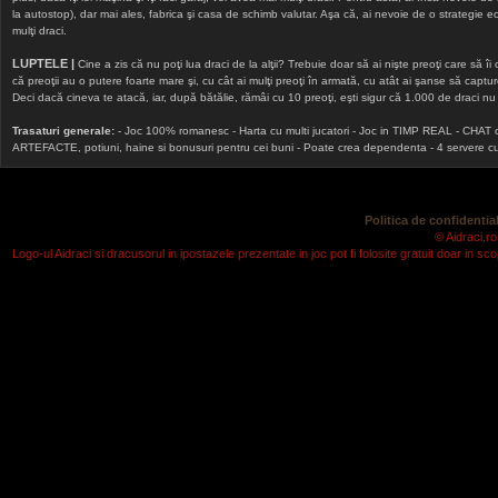
la autostop), dar mai ales, fabrica şi casa de schimb valutar. Aşa că, ai nevoie de o strategie echi
mulţi draci.
LUPTELE |
Cine a zis că nu poţi lua draci de la alţii? Trebuie doar să ai nişte preoţi care să îi
că preoţii au o putere foarte mare şi, cu cât ai mulţi preoţi în armată, cu atât ai şanse să cap
Deci dacă cineva te atacă, iar, după bătălie, rămâi cu 10 preoţi, eşti sigur că 1.000 de draci nu v
Trasaturi generale:
- Joc 100% romanesc - Harta cu multi jucatori - Joc in TIMP REAL - CHAT onlin
ARTEFACTE, potiuni, haine si bonusuri pentru cei buni - Poate crea dependenta - 4 servere cu v
Politica de confidential
© Aidraci.ro
Logo-ul Aidraci si dracusorul in ipostazele prezentate in joc pot fi folosite gratuit doar in 