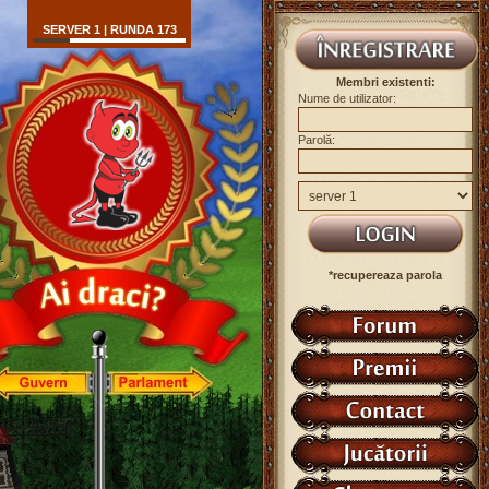
SERVER 1 | RUNDA 173
Membri existenti:
Nume de utilizator:
Parolă:
*recupereaza parola