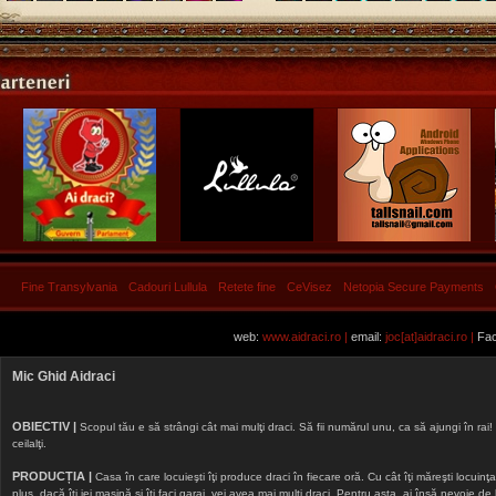
Fine Transylvania
Cadouri Lullula
Retete fine
CeVisez
Netopia Secure Payments
web:
www.aidraci.ro |
email:
joc[at]aidraci.ro |
Fac
Mic Ghid Aidraci
OBIECTIV |
Scopul tău e să strângi cât mai mulţi draci. Să fii numărul unu, ca să ajungi în rai! 
ceilalţi.
PRODUCȚIA |
Casa în care locuieşti îţi produce draci în fiecare oră. Cu cât îţi măreşti locuinţa, 
plus, dacă îţi iei maşină şi îţi faci garaj, vei avea mai mulţi draci. Pentru asta, ai însă nevoie d