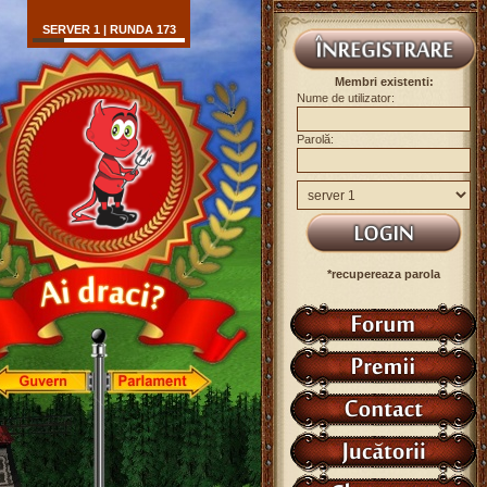
SERVER 1 | RUNDA 173
Membri existenti:
Nume de utilizator:
Parolă:
*recupereaza parola