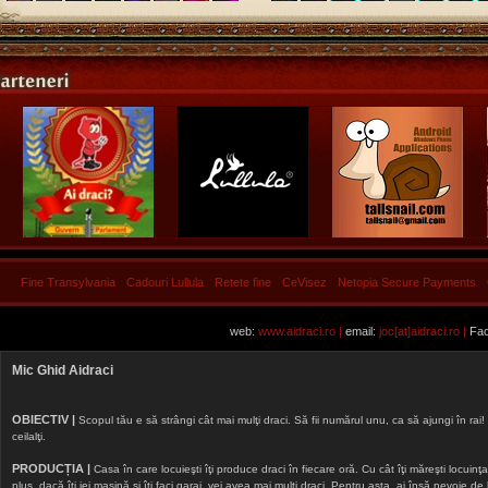
Fine Transylvania
Cadouri Lullula
Retete fine
CeVisez
Netopia Secure Payments
web:
www.aidraci.ro |
email:
joc[at]aidraci.ro |
Fac
Mic Ghid Aidraci
OBIECTIV |
Scopul tău e să strângi cât mai mulţi draci. Să fii numărul unu, ca să ajungi în rai! 
ceilalţi.
PRODUCȚIA |
Casa în care locuieşti îţi produce draci în fiecare oră. Cu cât îţi măreşti locuinţa, 
plus, dacă îţi iei maşină şi îţi faci garaj, vei avea mai mulţi draci. Pentru asta, ai însă nevoie d