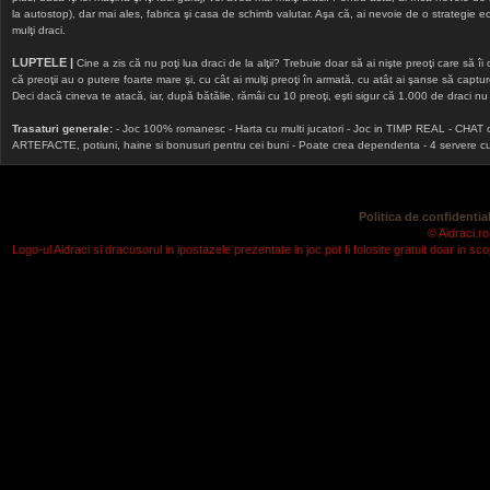
la autostop), dar mai ales, fabrica şi casa de schimb valutar. Aşa că, ai nevoie de o strategie echi
mulţi draci.
LUPTELE |
Cine a zis că nu poţi lua draci de la alţii? Trebuie doar să ai nişte preoţi care să îi
că preoţii au o putere foarte mare şi, cu cât ai mulţi preoţi în armată, cu atât ai şanse să cap
Deci dacă cineva te atacă, iar, după bătălie, rămâi cu 10 preoţi, eşti sigur că 1.000 de draci nu v
Trasaturi generale:
- Joc 100% romanesc - Harta cu multi jucatori - Joc in TIMP REAL - CHAT onlin
ARTEFACTE, potiuni, haine si bonusuri pentru cei buni - Poate crea dependenta - 4 servere cu v
Politica de confidential
© Aidraci.ro
Logo-ul Aidraci si dracusorul in ipostazele prezentate in joc pot fi folosite gratuit doar in 