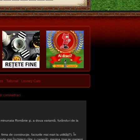
les
Tallsnail
Looney Cats
er.com/aidraci
 din minunata Românie şi, a doua variantă, furându-i de la
firma de construcţie, facturile mai mari la utilităţi?). În
a (unde mai închiriezi câte o cameră), maşina (mai iei oameni