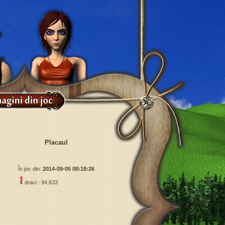
Placaul
În joc din:
2014-09-05 08:18:26
draci : 94.633