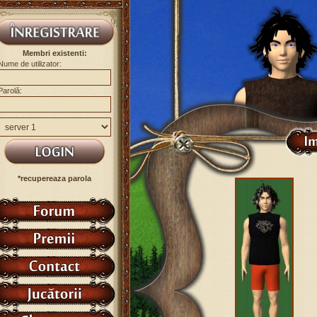
Membri existenti:
Nume de utilizator:
Parolă:
*recupereaza parola