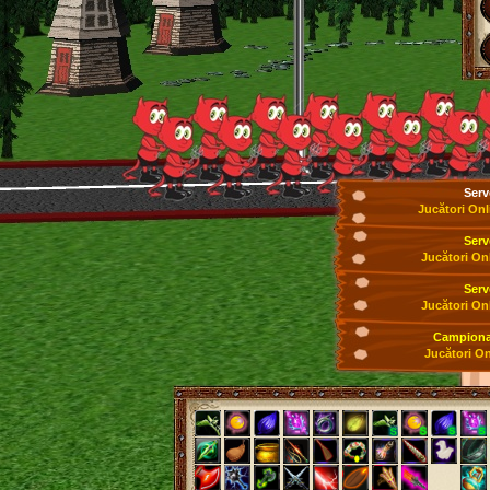
Serv
Jucători Onl
Serv
Jucători On
Serv
Jucători On
Campionat
Jucători On