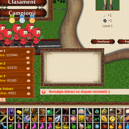
+1
+1
Level 1
er 1
ine:
12/2640
er 2
line:
9/1670
er 3
line:
8/1160
 Aidraci
Nostalgia Aidraci nu dispare niciodată :)
line:
4/921