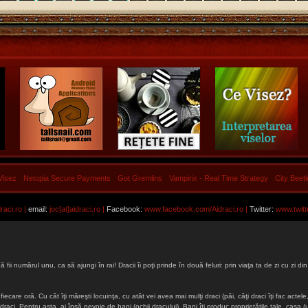
Visez
Netopia Secure Payments
Got Gremlins
Vampirix - Real Time Strategy
City Beet
aci.ro |
email:
joc[at]aidraci.ro |
Facebook:
www.facebook.com/Aidraci.ro
|
Twitter:
www.twitt
ă fii numărul unu, ca să ajungi în rai! Dracii îi poţi prinde în două feluri: prin viaţa ta de zi cu zi
iecare oră. Cu cât îţi măreşti locuinţa, cu atât vei avea mai mulţi draci (păi, câţi draci îţi fac actele, 
lţi draci. Pentru asta, ai însă nevoie de bani (ochii dracului). Bani îţi produc proprietăţile tale, cas