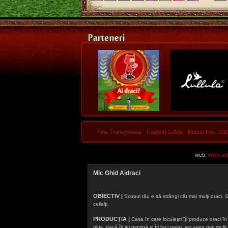
Fine Transylvania
Cadouri Lullula
Retete fine
Ce
web:
www.aidr
Mic Ghid Aidraci
OBIECTIV |
Scopul tău e să strângi cât mai mulţi draci. S
ceilalţi.
PRODUCȚIA |
Casa în care locuieşti îţi produce draci în f
plus, dacă îţi iei maşină şi îţi faci garaj, vei avea mai mu