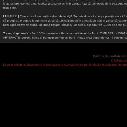
la autostop), dar mai ales, fabrica şi casa de schimb valutar. Aşa că, ai nevoie de o strategie echi
mulţi draci.
LUPTELE |
Cine a zis că nu poţi lua draci de la alţii? Trebuie doar să ai nişte preoţi care să îi
că preoţii au o putere foarte mare şi, cu cât ai mulţi preoţi în armată, cu atât ai şanse să cap
Deci dacă cineva te atacă, iar, după bătălie, rămâi cu 10 preoţi, eşti sigur că 1.000 de draci nu v
Trasaturi generale:
- Joc 100% romanesc - Harta cu multi jucatori - Joc in TIMP REAL - CHAT onlin
ARTEFACTE, potiuni, haine si bonusuri pentru cei buni - Poate crea dependenta - 4 servere cu v
Politica de confidential
© Aidraci.ro
Logo-ul Aidraci si dracusorul in ipostazele prezentate in joc pot fi folosite gratuit doar in 