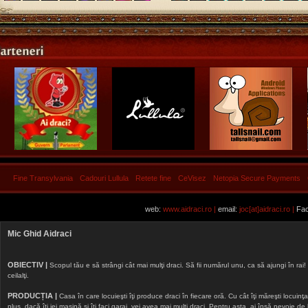
Fine Transylvania
Cadouri Lullula
Retete fine
CeVisez
Netopia Secure Payments
web:
www.aidraci.ro |
email:
joc[at]aidraci.ro |
Fac
Mic Ghid Aidraci
OBIECTIV |
Scopul tău e să strângi cât mai mulţi draci. Să fii numărul unu, ca să ajungi în rai! 
ceilalţi.
PRODUCȚIA |
Casa în care locuieşti îţi produce draci în fiecare oră. Cu cât îţi măreşti locuinţa, 
plus, dacă îţi iei maşină şi îţi faci garaj, vei avea mai mulţi draci. Pentru asta, ai însă nevoie d