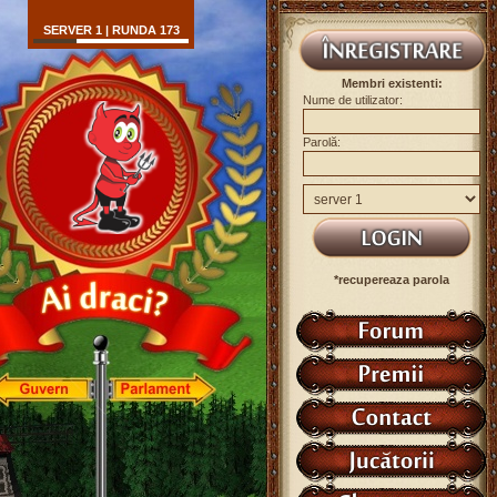
SERVER 1 | RUNDA 173
Membri existenti:
Nume de utilizator:
Parolă:
*recupereaza parola