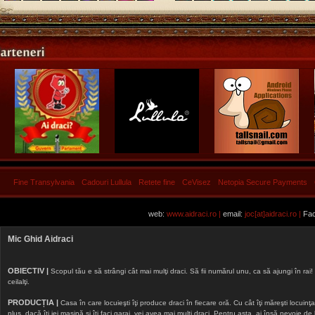
Fine Transylvania
Cadouri Lullula
Retete fine
CeVisez
Netopia Secure Payments
web:
www.aidraci.ro |
email:
joc[at]aidraci.ro |
Fac
Mic Ghid Aidraci
OBIECTIV |
Scopul tău e să strângi cât mai mulţi draci. Să fii numărul unu, ca să ajungi în rai! 
ceilalţi.
PRODUCȚIA |
Casa în care locuieşti îţi produce draci în fiecare oră. Cu cât îţi măreşti locuinţa, 
plus, dacă îţi iei maşină şi îţi faci garaj, vei avea mai mulţi draci. Pentru asta, ai însă nevoie d