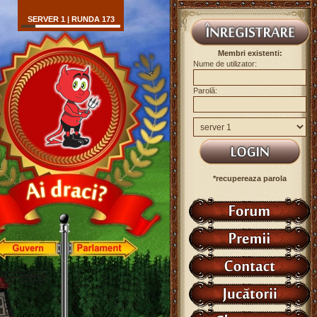
SERVER 1 | RUNDA 173
Membri existenti:
Nume de utilizator:
Parolă:
*recupereaza parola