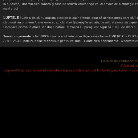
la autostop), dar mai ales, fabrica şi casa de schimb valutar. Aşa că, ai nevoie de o strategie echi
mulţi draci.
LUPTELE |
Cine a zis că nu poţi lua draci de la alţii? Trebuie doar să ai nişte preoţi care să îi
că preoţii au o putere foarte mare şi, cu cât ai mulţi preoţi în armată, cu atât ai şanse să cap
Deci dacă cineva te atacă, iar, după bătălie, rămâi cu 10 preoţi, eşti sigur că 1.000 de draci nu v
Trasaturi generale:
- Joc 100% romanesc - Harta cu multi jucatori - Joc in TIMP REAL - CHAT onlin
ARTEFACTE, potiuni, haine si bonusuri pentru cei buni - Poate crea dependenta - 4 servere cu v
Politica de confidential
© Aidraci.ro
Logo-ul Aidraci si dracusorul in ipostazele prezentate in joc pot fi folosite gratuit doar in 