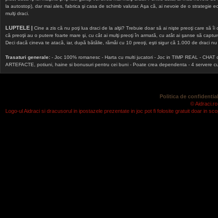
la autostop), dar mai ales, fabrica şi casa de schimb valutar. Aşa că, ai nevoie de o strategie echi
mulţi draci.
LUPTELE |
Cine a zis că nu poţi lua draci de la alţii? Trebuie doar să ai nişte preoţi care să îi
că preoţii au o putere foarte mare şi, cu cât ai mulţi preoţi în armată, cu atât ai şanse să cap
Deci dacă cineva te atacă, iar, după bătălie, rămâi cu 10 preoţi, eşti sigur că 1.000 de draci nu v
Trasaturi generale:
- Joc 100% romanesc - Harta cu multi jucatori - Joc in TIMP REAL - CHAT onlin
ARTEFACTE, potiuni, haine si bonusuri pentru cei buni - Poate crea dependenta - 4 servere cu v
Politica de confidential
© Aidraci.ro
Logo-ul Aidraci si dracusorul in ipostazele prezentate in joc pot fi folosite gratuit doar in 