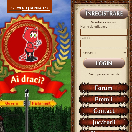
SERVER 1 | RUNDA 173
Membri existenti:
Nume de utilizator:
Parolă:
*recupereaza parola