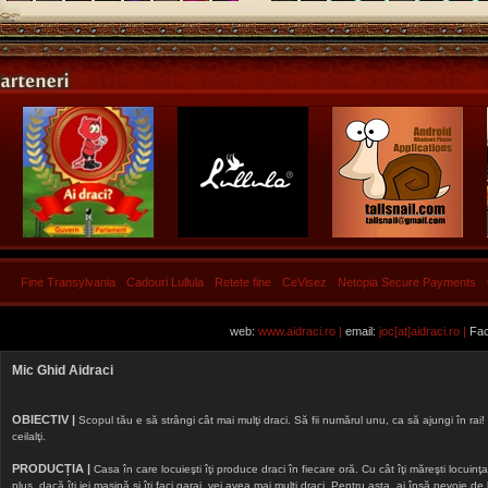
Fine Transylvania
Cadouri Lullula
Retete fine
CeVisez
Netopia Secure Payments
web:
www.aidraci.ro |
email:
joc[at]aidraci.ro |
Fac
Mic Ghid Aidraci
OBIECTIV |
Scopul tău e să strângi cât mai mulţi draci. Să fii numărul unu, ca să ajungi în rai! 
ceilalţi.
PRODUCȚIA |
Casa în care locuieşti îţi produce draci în fiecare oră. Cu cât îţi măreşti locuinţa, 
plus, dacă îţi iei maşină şi îţi faci garaj, vei avea mai mulţi draci. Pentru asta, ai însă nevoie d