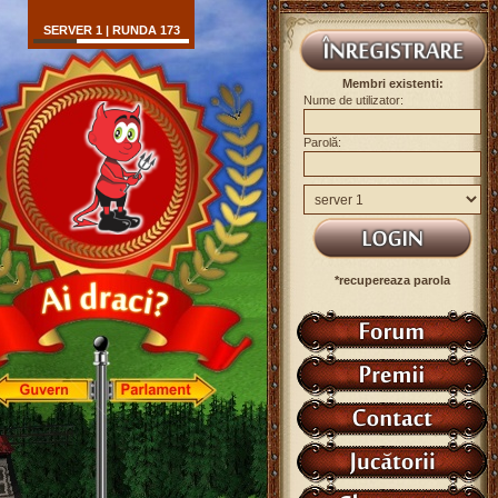
SERVER 1 | RUNDA 173
Membri existenti:
Nume de utilizator:
Parolă:
*recupereaza parola