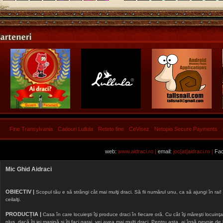
Fine Transylvania
Cadouri Lullula
Retete fine
CeVisez
Netopia Secure Payments
web:
www.aidraci.ro |
email:
joc[at]aidraci.ro |
Fac
Mic Ghid Aidraci
OBIECTIV |
Scopul tău e să strângi cât mai mulţi draci. Să fii numărul unu, ca să ajungi în rai! 
ceilalţi.
PRODUCȚIA |
Casa în care locuieşti îţi produce draci în fiecare oră. Cu cât îţi măreşti locuinţa, 
plus, dacă îţi iei maşină şi îţi faci garaj, vei avea mai mulţi draci. Pentru asta, ai însă nevoie d