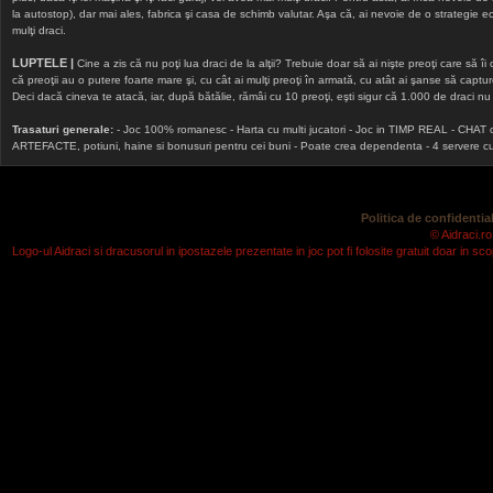
la autostop), dar mai ales, fabrica şi casa de schimb valutar. Aşa că, ai nevoie de o strategie echi
mulţi draci.
LUPTELE |
Cine a zis că nu poţi lua draci de la alţii? Trebuie doar să ai nişte preoţi care să îi
că preoţii au o putere foarte mare şi, cu cât ai mulţi preoţi în armată, cu atât ai şanse să cap
Deci dacă cineva te atacă, iar, după bătălie, rămâi cu 10 preoţi, eşti sigur că 1.000 de draci nu v
Trasaturi generale:
- Joc 100% romanesc - Harta cu multi jucatori - Joc in TIMP REAL - CHAT onlin
ARTEFACTE, potiuni, haine si bonusuri pentru cei buni - Poate crea dependenta - 4 servere cu v
Politica de confidential
© Aidraci.ro
Logo-ul Aidraci si dracusorul in ipostazele prezentate in joc pot fi folosite gratuit doar in 