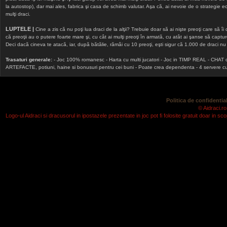
la autostop), dar mai ales, fabrica şi casa de schimb valutar. Aşa că, ai nevoie de o strategie echi
mulţi draci.
LUPTELE |
Cine a zis că nu poţi lua draci de la alţii? Trebuie doar să ai nişte preoţi care să îi
că preoţii au o putere foarte mare şi, cu cât ai mulţi preoţi în armată, cu atât ai şanse să cap
Deci dacă cineva te atacă, iar, după bătălie, rămâi cu 10 preoţi, eşti sigur că 1.000 de draci nu v
Trasaturi generale:
- Joc 100% romanesc - Harta cu multi jucatori - Joc in TIMP REAL - CHAT onlin
ARTEFACTE, potiuni, haine si bonusuri pentru cei buni - Poate crea dependenta - 4 servere cu v
Politica de confidential
© Aidraci.ro
Logo-ul Aidraci si dracusorul in ipostazele prezentate in joc pot fi folosite gratuit doar in 