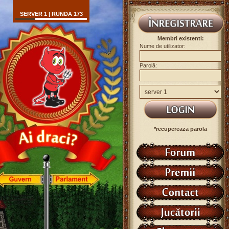
SERVER 1 | RUNDA 173
Membri existenti:
Nume de utilizator:
Parolă:
*recupereaza parola