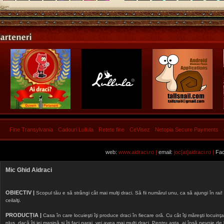
Fine Transylvania
Cadouri Lullula
Retete fine
CeVisez
Netopia Secure Payments
web:
www.aidraci.ro |
email:
joc[at]aidraci.ro |
Fac
Mic Ghid Aidraci
OBIECTIV |
Scopul tău e să strângi cât mai mulţi draci. Să fii numărul unu, ca să ajungi în rai! 
ceilalţi.
PRODUCȚIA |
Casa în care locuieşti îţi produce draci în fiecare oră. Cu cât îţi măreşti locuinţa, 
plus, dacă îţi iei maşină şi îţi faci garaj, vei avea mai mulţi draci. Pentru asta, ai însă nevoie d