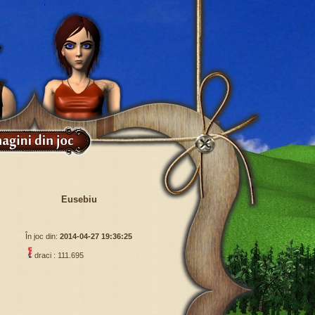
Eusebiu
În joc din:
2014-04-27 19:36:25
draci : 111.695