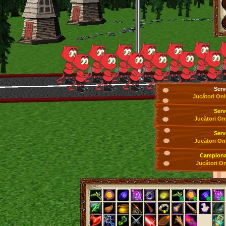
Serv
Jucători Onl
Serv
Jucători On
Serv
Jucători On
Campionat
Jucători On