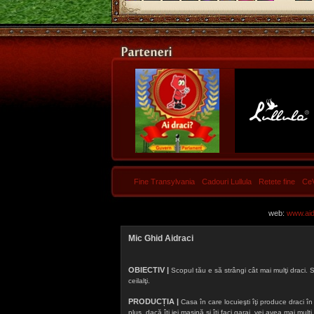
Fine Transylvania
Cadouri Lullula
Retete fine
Ce
web:
www.aidr
Mic Ghid Aidraci
OBIECTIV |
Scopul tău e să strângi cât mai mulţi draci. S
ceilalţi.
PRODUCȚIA |
Casa în care locuieşti îţi produce draci în f
plus, dacă îţi iei maşină şi îţi faci garaj, vei avea mai mu