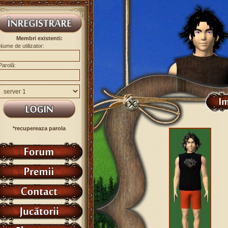
Membri existenti:
Nume de utilizator:
Parolă:
*recupereaza parola