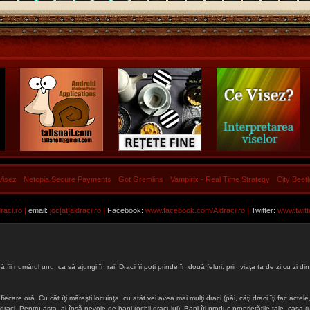
Visez
Netopia Secure Payments
Got Gremlins
Vampirix - Real Time Strategy
City Beet
aci.ro |
email:
joc[at]aidraci.ro |
Facebook:
www.facebook.com/Aidraci.ro
|
Twitter:
www.twitt
ă fii numărul unu, ca să ajungi în rai! Dracii îi poţi prinde în două feluri: prin viaţa ta de zi cu zi
iecare oră. Cu cât îţi măreşti locuinţa, cu atât vei avea mai mulţi draci (păi, câţi draci îţi fac actele, 
lţi draci. Pentru asta, ai însă nevoie de bani (ochii dracului). Bani îţi produc proprietăţile tale, cas