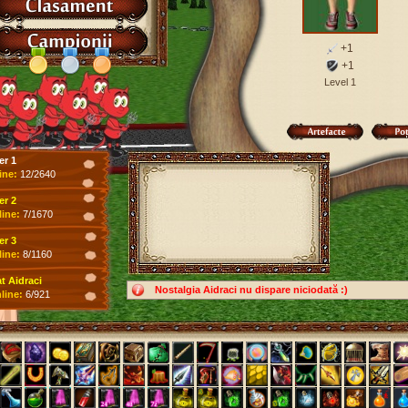
+1
+1
Level 1
er 1
ine:
12/2640
er 2
line:
7/1670
er 3
line:
8/1160
 Aidraci
Nostalgia Aidraci nu dispare niciodată :)
line:
6/921