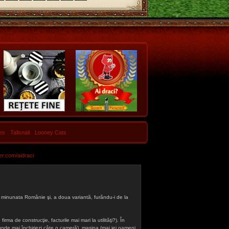
les
Tallsnail
Looney Cats
er.com/aidraci
 din minunata Românie şi, a doua variantă, furându-i de la
firma de construcţie, facturile mai mari la utilităţi?). În
a (unde mai închiriezi câte o cameră), maşina (mai iei oameni