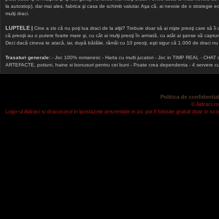
la autostop), dar mai ales, fabrica şi casa de schimb valutar. Aşa că, ai nevoie de o strategie echi
mulţi draci.
LUPTELE |
Cine a zis că nu poţi lua draci de la alţii? Trebuie doar să ai nişte preoţi care să îi
că preoţii au o putere foarte mare şi, cu cât ai mulţi preoţi în armată, cu atât ai şanse să cap
Deci dacă cineva te atacă, iar, după bătălie, rămâi cu 10 preoţi, eşti sigur că 1.000 de draci nu v
Trasaturi generale:
- Joc 100% romanesc - Harta cu multi jucatori - Joc in TIMP REAL - CHAT onlin
ARTEFACTE, potiuni, haine si bonusuri pentru cei buni - Poate crea dependenta - 4 servere cu v
Politica de confidential
© Aidraci.ro
Logo-ul Aidraci si dracusorul in ipostazele prezentate in joc pot fi folosite gratuit doar in 