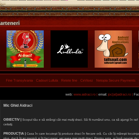
Fine Transylvania
Cadouri Lullula
Retete fine
CeVisez
Netopia Secure Payments
web:
www.aidraci.ro |
email:
joc[at]aidraci.ro |
Fac
Mic Ghid Aidraci
OBIECTIV |
Scopul tău e să strângi cât mai mulţi draci. Să fii numărul unu, ca să ajungi în rai! 
ceilalţi.
PRODUCȚIA |
Casa în care locuieşti îţi produce draci în fiecare oră. Cu cât îţi măreşti locuinţa, 
plus, dacă îţi iei maşină şi îţi faci garaj, vei avea mai mulţi draci. Pentru asta, ai însă nevoie d