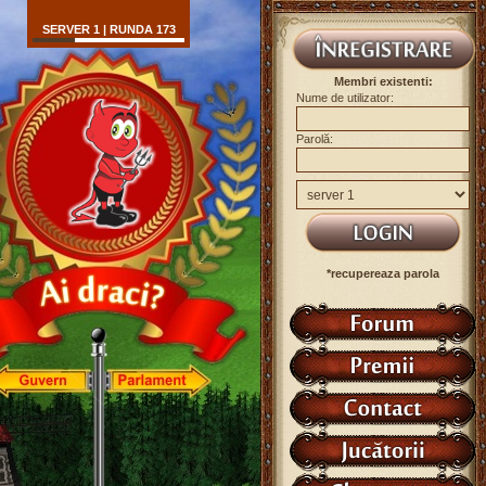
SERVER 1 | RUNDA 173
Membri existenti:
Nume de utilizator:
Parolă:
*recupereaza parola