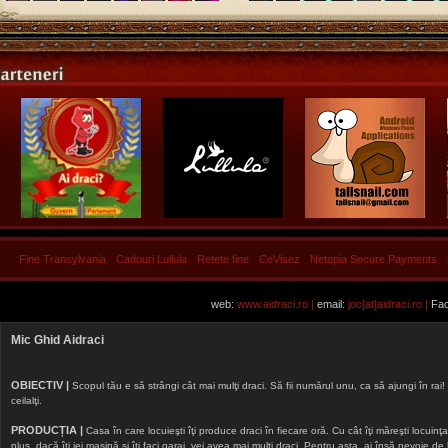
Fine Transylvania
Cadouri Lullula
Retete fine
CeVisez
Netopia Secure Payments
web:
www.aidraci.ro |
email:
joc[at]aidraci.ro |
Fac
Mic Ghid Aidraci
OBIECTIV |
Scopul tău e să strângi cât mai mulţi draci. Să fii numărul unu, ca să ajungi în rai! 
ceilalţi.
PRODUCȚIA |
Casa în care locuieşti îţi produce draci în fiecare oră. Cu cât îţi măreşti locuinţa, 
plus, dacă îţi iei maşină şi îţi faci garaj, vei avea mai mulţi draci. Pentru asta, ai însă nevoie d