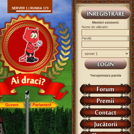
SERVER 1 | RUNDA 173
Membri existenti:
Nume de utilizator:
Parolă:
*recupereaza parola