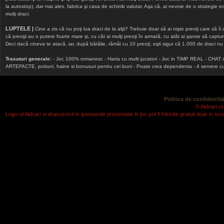
la autostop), dar mai ales, fabrica şi casa de schimb valutar. Aşa că, ai nevoie de o strategie echi
mulţi draci.
LUPTELE |
Cine a zis că nu poţi lua draci de la alţii? Trebuie doar să ai nişte preoţi care să îi
că preoţii au o putere foarte mare şi, cu cât ai mulţi preoţi în armată, cu atât ai şanse să cap
Deci dacă cineva te atacă, iar, după bătălie, rămâi cu 10 preoţi, eşti sigur că 1.000 de draci nu v
Trasaturi generale:
- Joc 100% romanesc - Harta cu multi jucatori - Joc in TIMP REAL - CHAT onlin
ARTEFACTE, potiuni, haine si bonusuri pentru cei buni - Poate crea dependenta - 4 servere cu v
Politica de confidential
© Aidraci.ro
Logo-ul Aidraci si dracusorul in ipostazele prezentate in joc pot fi folosite gratuit doar in 