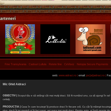
Fine Transylvania
Cadouri Lullula
Retete fine
CeVisez
Netopia Secure Payments
web:
www.aidraci.ro |
email:
joc[at]aidraci.ro |
Fac
Mic Ghid Aidraci
OBIECTIV |
Scopul tău e să strângi cât mai mulţi draci. Să fii numărul unu, ca să ajungi în rai! 
ceilalţi.
PRODUCȚIA |
Casa în care locuieşti îţi produce draci în fiecare oră. Cu cât îţi măreşti locuinţa, 
plus, dacă îţi iei maşină şi îţi faci garaj, vei avea mai mulţi draci. Pentru asta, ai însă nevoie d