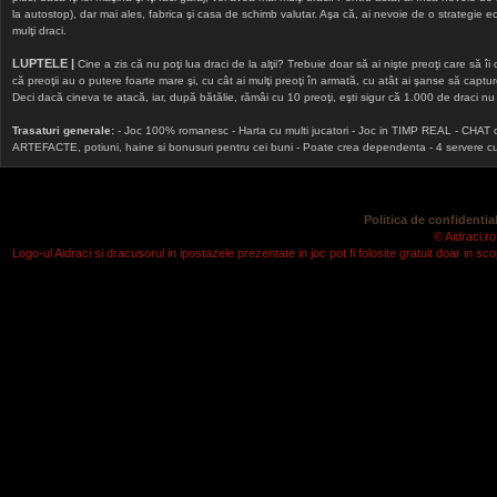
la autostop), dar mai ales, fabrica şi casa de schimb valutar. Aşa că, ai nevoie de o strategie echi
mulţi draci.
LUPTELE |
Cine a zis că nu poţi lua draci de la alţii? Trebuie doar să ai nişte preoţi care să îi
că preoţii au o putere foarte mare şi, cu cât ai mulţi preoţi în armată, cu atât ai şanse să cap
Deci dacă cineva te atacă, iar, după bătălie, rămâi cu 10 preoţi, eşti sigur că 1.000 de draci nu v
Trasaturi generale:
- Joc 100% romanesc - Harta cu multi jucatori - Joc in TIMP REAL - CHAT onlin
ARTEFACTE, potiuni, haine si bonusuri pentru cei buni - Poate crea dependenta - 4 servere cu v
Politica de confidential
© Aidraci.ro
Logo-ul Aidraci si dracusorul in ipostazele prezentate in joc pot fi folosite gratuit doar in 