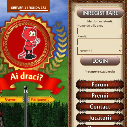
SERVER 1 | RUNDA 173
Membri existenti:
Nume de utilizator:
Parolă:
*recupereaza parola