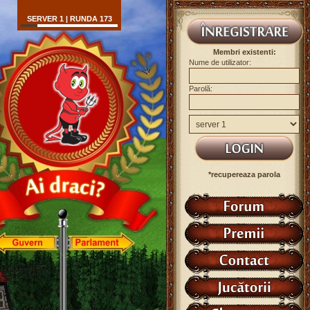
SERVER 1 | RUNDA 173
Membri existenti:
Nume de utilizator:
Parolă:
*recupereaza parola