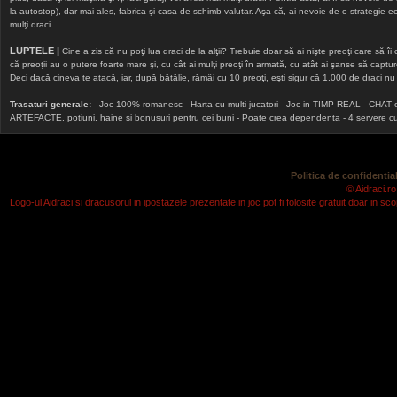
la autostop), dar mai ales, fabrica şi casa de schimb valutar. Aşa că, ai nevoie de o strategie echi
mulţi draci.
LUPTELE |
Cine a zis că nu poţi lua draci de la alţii? Trebuie doar să ai nişte preoţi care să îi
că preoţii au o putere foarte mare şi, cu cât ai mulţi preoţi în armată, cu atât ai şanse să cap
Deci dacă cineva te atacă, iar, după bătălie, rămâi cu 10 preoţi, eşti sigur că 1.000 de draci nu v
Trasaturi generale:
- Joc 100% romanesc - Harta cu multi jucatori - Joc in TIMP REAL - CHAT onlin
ARTEFACTE, potiuni, haine si bonusuri pentru cei buni - Poate crea dependenta - 4 servere cu v
Politica de confidential
© Aidraci.ro
Logo-ul Aidraci si dracusorul in ipostazele prezentate in joc pot fi folosite gratuit doar in 