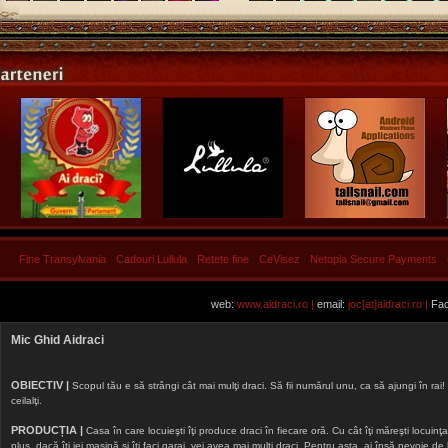
Fine Transylvania
Cadouri Lullula
Retete fine
CeVisez
Netopia Secure Payments
web:
www.aidraci.ro |
email:
joc[at]aidraci.ro |
Fac
Mic Ghid Aidraci
OBIECTIV |
Scopul tău e să strângi cât mai mulţi draci. Să fii numărul unu, ca să ajungi în rai! 
ceilalţi.
PRODUCȚIA |
Casa în care locuieşti îţi produce draci în fiecare oră. Cu cât îţi măreşti locuinţa, 
plus, dacă îţi iei maşină şi îţi faci garaj, vei avea mai mulţi draci. Pentru asta, ai însă nevoie d