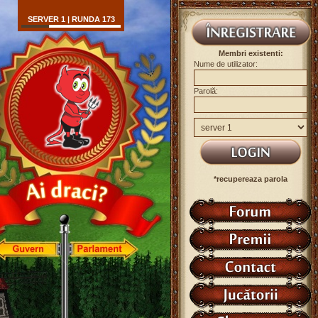
SERVER 1 | RUNDA 173
Membri existenti:
Nume de utilizator:
Parolă:
*recupereaza parola