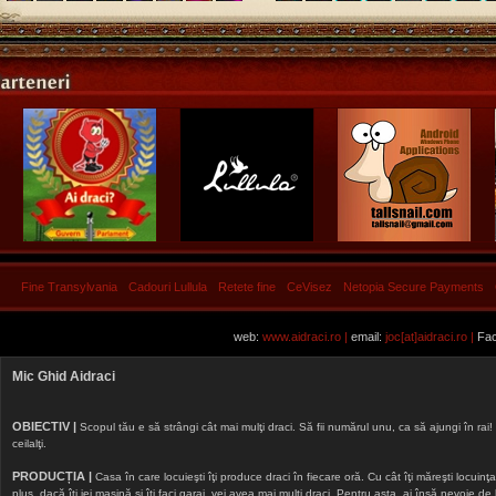
Fine Transylvania
Cadouri Lullula
Retete fine
CeVisez
Netopia Secure Payments
web:
www.aidraci.ro |
email:
joc[at]aidraci.ro |
Fac
Mic Ghid Aidraci
OBIECTIV |
Scopul tău e să strângi cât mai mulţi draci. Să fii numărul unu, ca să ajungi în rai! 
ceilalţi.
PRODUCȚIA |
Casa în care locuieşti îţi produce draci în fiecare oră. Cu cât îţi măreşti locuinţa, 
plus, dacă îţi iei maşină şi îţi faci garaj, vei avea mai mulţi draci. Pentru asta, ai însă nevoie d