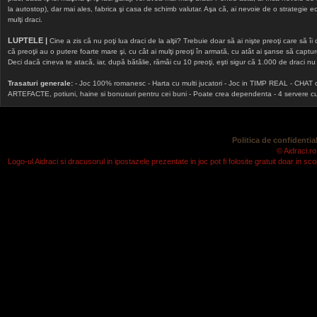
la autostop), dar mai ales, fabrica şi casa de schimb valutar. Aşa că, ai nevoie de o strategie echi
mulţi draci.
LUPTELE |
Cine a zis că nu poţi lua draci de la alţii? Trebuie doar să ai nişte preoţi care să îi
că preoţii au o putere foarte mare şi, cu cât ai mulţi preoţi în armată, cu atât ai şanse să cap
Deci dacă cineva te atacă, iar, după bătălie, rămâi cu 10 preoţi, eşti sigur că 1.000 de draci nu v
Trasaturi generale:
- Joc 100% romanesc - Harta cu multi jucatori - Joc in TIMP REAL - CHAT onlin
ARTEFACTE, potiuni, haine si bonusuri pentru cei buni - Poate crea dependenta - 4 servere cu v
Politica de confidential
© Aidraci.ro
Logo-ul Aidraci si dracusorul in ipostazele prezentate in joc pot fi folosite gratuit doar in 