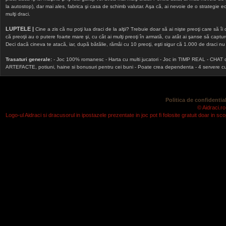
la autostop), dar mai ales, fabrica şi casa de schimb valutar. Aşa că, ai nevoie de o strategie echi
mulţi draci.
LUPTELE |
Cine a zis că nu poţi lua draci de la alţii? Trebuie doar să ai nişte preoţi care să îi
că preoţii au o putere foarte mare şi, cu cât ai mulţi preoţi în armată, cu atât ai şanse să cap
Deci dacă cineva te atacă, iar, după bătălie, rămâi cu 10 preoţi, eşti sigur că 1.000 de draci nu v
Trasaturi generale:
- Joc 100% romanesc - Harta cu multi jucatori - Joc in TIMP REAL - CHAT onlin
ARTEFACTE, potiuni, haine si bonusuri pentru cei buni - Poate crea dependenta - 4 servere cu v
Politica de confidential
© Aidraci.ro
Logo-ul Aidraci si dracusorul in ipostazele prezentate in joc pot fi folosite gratuit doar in 