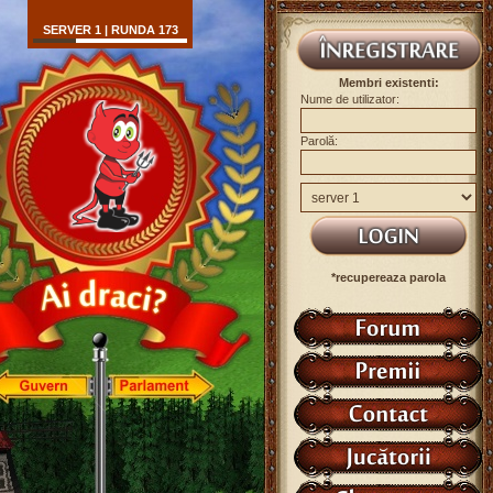
SERVER 1 | RUNDA 173
Membri existenti:
Nume de utilizator:
Parolă:
*recupereaza parola