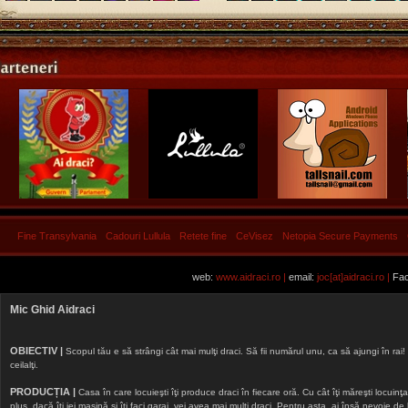
Fine Transylvania
Cadouri Lullula
Retete fine
CeVisez
Netopia Secure Payments
web:
www.aidraci.ro |
email:
joc[at]aidraci.ro |
Fac
Mic Ghid Aidraci
OBIECTIV |
Scopul tău e să strângi cât mai mulţi draci. Să fii numărul unu, ca să ajungi în rai! 
ceilalţi.
PRODUCȚIA |
Casa în care locuieşti îţi produce draci în fiecare oră. Cu cât îţi măreşti locuinţa, 
plus, dacă îţi iei maşină şi îţi faci garaj, vei avea mai mulţi draci. Pentru asta, ai însă nevoie d