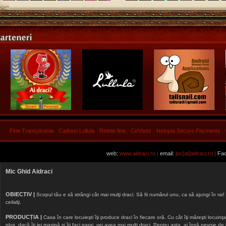
Fine Transylvania
Cadouri Lullula
Retete fine
CeVisez
Netopia Secure Payments
web:
www.aidraci.ro |
email:
joc[at]aidraci.ro |
Fac
Mic Ghid Aidraci
OBIECTIV |
Scopul tău e să strângi cât mai mulţi draci. Să fii numărul unu, ca să ajungi în rai! 
ceilalţi.
PRODUCȚIA |
Casa în care locuieşti îţi produce draci în fiecare oră. Cu cât îţi măreşti locuinţa, 
plus, dacă îţi iei maşină şi îţi faci garaj, vei avea mai mulţi draci. Pentru asta, ai însă nevoie d