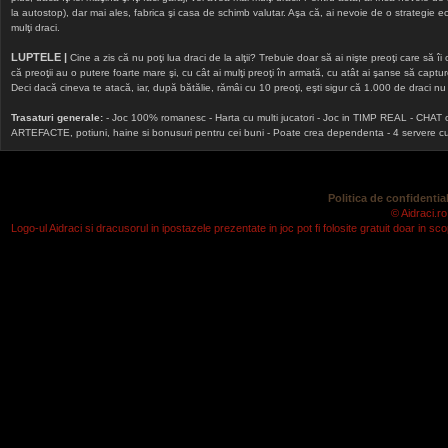
la autostop), dar mai ales, fabrica şi casa de schimb valutar. Aşa că, ai nevoie de o strategie echi
mulţi draci.
LUPTELE |
Cine a zis că nu poţi lua draci de la alţii? Trebuie doar să ai nişte preoţi care să îi
că preoţii au o putere foarte mare şi, cu cât ai mulţi preoţi în armată, cu atât ai şanse să cap
Deci dacă cineva te atacă, iar, după bătălie, rămâi cu 10 preoţi, eşti sigur că 1.000 de draci nu v
Trasaturi generale:
- Joc 100% romanesc - Harta cu multi jucatori - Joc in TIMP REAL - CHAT onlin
ARTEFACTE, potiuni, haine si bonusuri pentru cei buni - Poate crea dependenta - 4 servere cu v
Politica de confidential
© Aidraci.ro
Logo-ul Aidraci si dracusorul in ipostazele prezentate in joc pot fi folosite gratuit doar in 