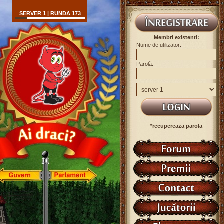
SERVER 1 | RUNDA 173
Membri existenti:
Nume de utilizator:
Parolă:
*recupereaza parola