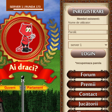
SERVER 1 | RUNDA 173
Membri existenti:
Nume de utilizator:
Parolă:
*recupereaza parola