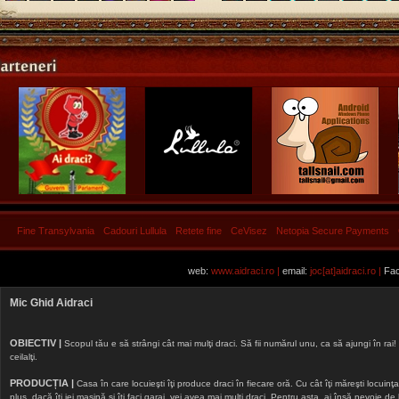
Fine Transylvania
Cadouri Lullula
Retete fine
CeVisez
Netopia Secure Payments
web:
www.aidraci.ro |
email:
joc[at]aidraci.ro |
Fac
Mic Ghid Aidraci
OBIECTIV |
Scopul tău e să strângi cât mai mulţi draci. Să fii numărul unu, ca să ajungi în rai! 
ceilalţi.
PRODUCȚIA |
Casa în care locuieşti îţi produce draci în fiecare oră. Cu cât îţi măreşti locuinţa, 
plus, dacă îţi iei maşină şi îţi faci garaj, vei avea mai mulţi draci. Pentru asta, ai însă nevoie d