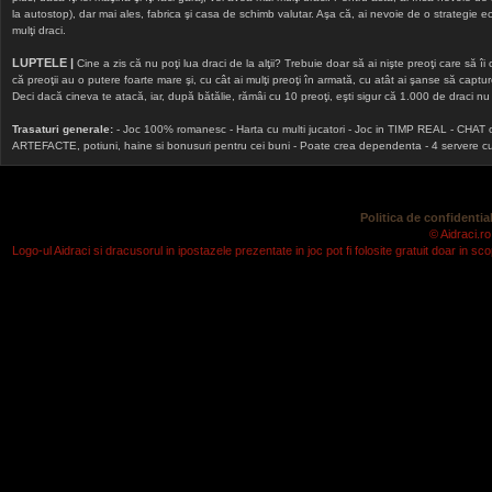
la autostop), dar mai ales, fabrica şi casa de schimb valutar. Aşa că, ai nevoie de o strategie echi
mulţi draci.
LUPTELE |
Cine a zis că nu poţi lua draci de la alţii? Trebuie doar să ai nişte preoţi care să îi
că preoţii au o putere foarte mare şi, cu cât ai mulţi preoţi în armată, cu atât ai şanse să cap
Deci dacă cineva te atacă, iar, după bătălie, rămâi cu 10 preoţi, eşti sigur că 1.000 de draci nu v
Trasaturi generale:
- Joc 100% romanesc - Harta cu multi jucatori - Joc in TIMP REAL - CHAT onlin
ARTEFACTE, potiuni, haine si bonusuri pentru cei buni - Poate crea dependenta - 4 servere cu v
Politica de confidential
© Aidraci.ro
Logo-ul Aidraci si dracusorul in ipostazele prezentate in joc pot fi folosite gratuit doar in 