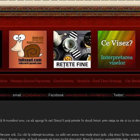
Visez
Netopia Secure Payments
Got Gremlins
Vampirix - Real Time Strategy
City Beet
aci.ro |
email:
joc[at]aidraci.ro |
Facebook:
www.facebook.com/Aidraci.ro
|
Twitter:
www.twitt
ă fii numărul unu, ca să ajungi în rai! Dracii îi poţi prinde în două feluri: prin viaţa ta de zi cu zi
iecare oră. Cu cât îţi măreşti locuinţa, cu atât vei avea mai mulţi draci (păi, câţi draci îţi fac actele, 
lţi draci. Pentru asta, ai însă nevoie de bani (ochii dracului). Bani îţi produc proprietăţile tale, cas