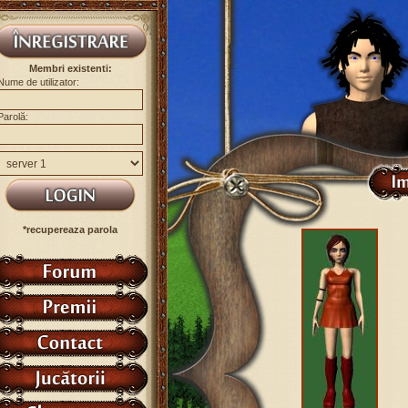
Membri existenti:
Nume de utilizator:
Parolă:
*recupereaza parola