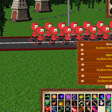
Serv
Jucători Onl
Serv
Jucători On
Serv
Jucători On
Campionat
Jucători On