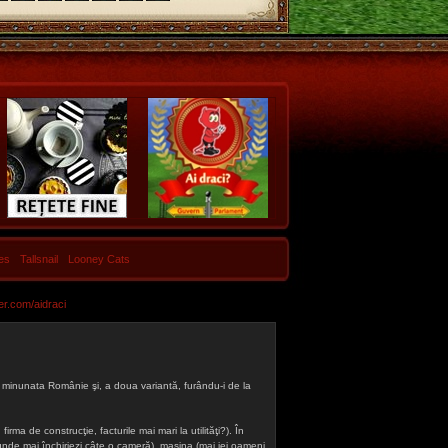
les
Tallsnail
Looney Cats
er.com/aidraci
 din minunata Românie şi, a doua variantă, furându-i de la
firma de construcţie, facturile mai mari la utilităţi?). În
a (unde mai închiriezi câte o cameră), maşina (mai iei oameni