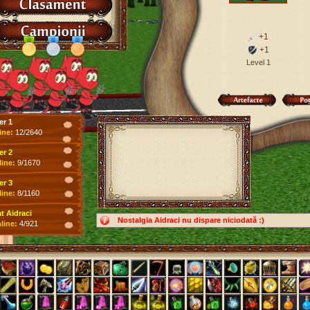
+1
+1
Level 1
er 1
ine:
12/2640
er 2
line:
9/1670
er 3
line:
8/1160
 Aidraci
Nostalgia Aidraci nu dispare niciodată :)
line:
4/921