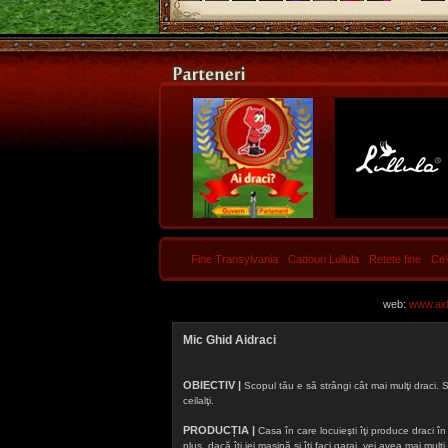
Fine Transylvania
Cadouri Lullula
Retete fine
Ce
web:
www.aidr
Mic Ghid Aidraci
OBIECTIV |
Scopul tău e să strângi cât mai mulţi draci. S
ceilalţi.
PRODUCȚIA |
Casa în care locuieşti îţi produce draci în f
plus, dacă îţi iei maşină şi îţi faci garaj, vei avea mai mu