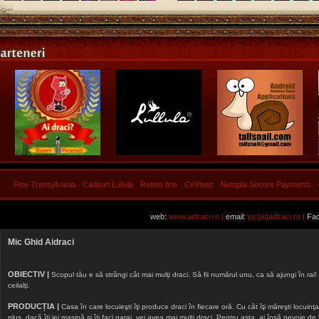
Fine Transylvania
Cadouri Lullula
Retete fine
CeVisez
Netopia Secure Payments
web:
www.aidraci.ro |
email:
joc[at]aidraci.ro |
Fac
Mic Ghid Aidraci
OBIECTIV |
Scopul tău e să strângi cât mai mulţi draci. Să fii numărul unu, ca să ajungi în rai! 
ceilalţi.
PRODUCȚIA |
Casa în care locuieşti îţi produce draci în fiecare oră. Cu cât îţi măreşti locuinţa, 
plus, dacă îţi iei maşină şi îţi faci garaj, vei avea mai mulţi draci. Pentru asta, ai însă nevoie d