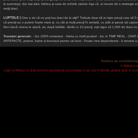
la autostop), dar mai ales, fabrica şi casa de schimb valutar. Aşa că, ai nevoie de o strategie echi
mulţi draci.
LUPTELE |
Cine a zis că nu poţi lua draci de la alţii? Trebuie doar să ai nişte preoţi care să îi
că preoţii au o putere foarte mare şi, cu cât ai mulţi preoţi în armată, cu atât ai şanse să cap
Deci dacă cineva te atacă, iar, după bătălie, rămâi cu 10 preoţi, eşti sigur că 1.000 de draci nu v
Trasaturi generale:
- Joc 100% romanesc - Harta cu multi jucatori - Joc in TIMP REAL - CHAT onlin
ARTEFACTE, potiuni, haine si bonusuri pentru cei buni - Poate crea dependenta - 4 servere cu v
Politica de confidential
© Aidraci.ro
Logo-ul Aidraci si dracusorul in ipostazele prezentate in joc pot fi folosite gratuit doar in 