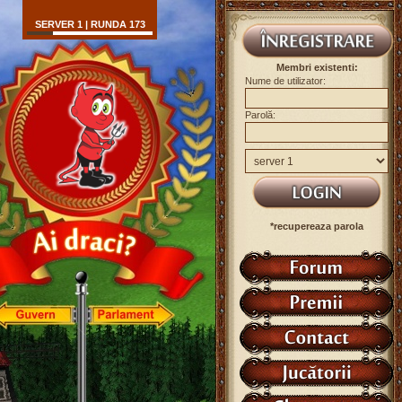
SERVER 1 | RUNDA 173
Membri existenti:
Nume de utilizator:
Parolă:
*recupereaza parola