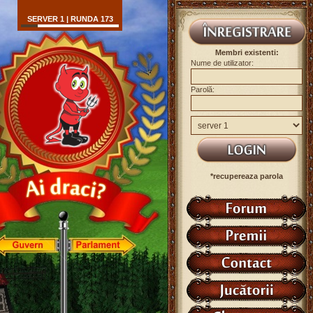
SERVER 1 | RUNDA 173
Membri existenti:
Nume de utilizator:
Parolă:
*recupereaza parola