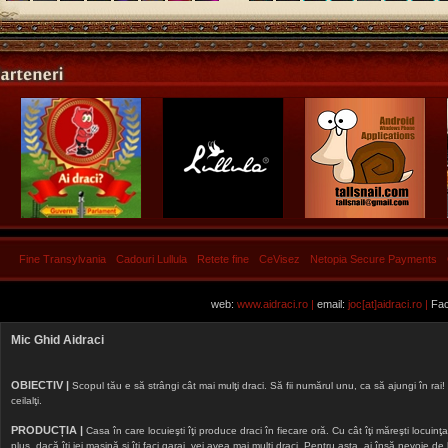
Fine Transylvania
Cadouri Lullula
Retete fine
CeVisez
Netopia Secure Payments
web:
www.aidraci.ro |
email:
joc[at]aidraci.ro |
Fac
Mic Ghid Aidraci
OBIECTIV |
Scopul tău e să strângi cât mai mulţi draci. Să fii numărul unu, ca să ajungi în rai! 
ceilalţi.
PRODUCȚIA |
Casa în care locuieşti îţi produce draci în fiecare oră. Cu cât îţi măreşti locuinţa, 
plus, dacă îţi iei maşină şi îţi faci garaj, vei avea mai mulţi draci. Pentru asta, ai însă nevoie d