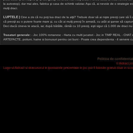
la autostop), dar mai ales, fabrica şi casa de schimb valutar. Aşa că, ai nevoie de o strategie echi
mulţi draci.
LUPTELE |
Cine a zis că nu poţi lua draci de la alţii? Trebuie doar să ai nişte preoţi care să îi
că preoţii au o putere foarte mare şi, cu cât ai mulţi preoţi în armată, cu atât ai şanse să cap
Deci dacă cineva te atacă, iar, după bătălie, rămâi cu 10 preoţi, eşti sigur că 1.000 de draci nu v
Trasaturi generale:
- Joc 100% romanesc - Harta cu multi jucatori - Joc in TIMP REAL - CHAT onlin
ARTEFACTE, potiuni, haine si bonusuri pentru cei buni - Poate crea dependenta - 4 servere cu v
Politica de confidential
© Aidraci.ro
Logo-ul Aidraci si dracusorul in ipostazele prezentate in joc pot fi folosite gratuit doar in 