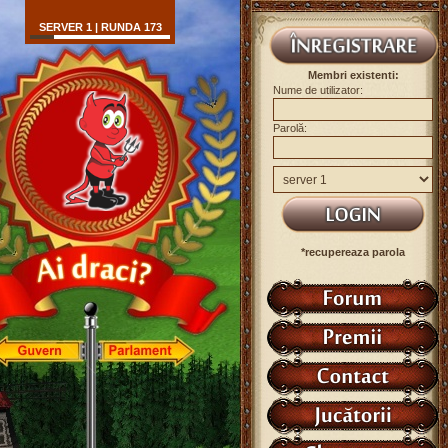
SERVER 1 | RUNDA 173
Membri existenti:
Nume de utilizator:
Parolă:
*recupereaza parola