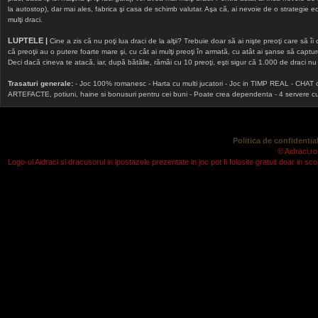
la autostop), dar mai ales, fabrica şi casa de schimb valutar. Aşa că, ai nevoie de o strategie echi
mulţi draci.
LUPTELE |
Cine a zis că nu poţi lua draci de la alţii? Trebuie doar să ai nişte preoţi care să îi
că preoţii au o putere foarte mare şi, cu cât ai mulţi preoţi în armată, cu atât ai şanse să cap
Deci dacă cineva te atacă, iar, după bătălie, rămâi cu 10 preoţi, eşti sigur că 1.000 de draci nu v
Trasaturi generale:
- Joc 100% romanesc - Harta cu multi jucatori - Joc in TIMP REAL - CHAT onlin
ARTEFACTE, potiuni, haine si bonusuri pentru cei buni - Poate crea dependenta - 4 servere cu v
Politica de confidential
© Aidraci.ro
Logo-ul Aidraci si dracusorul in ipostazele prezentate in joc pot fi folosite gratuit doar in 