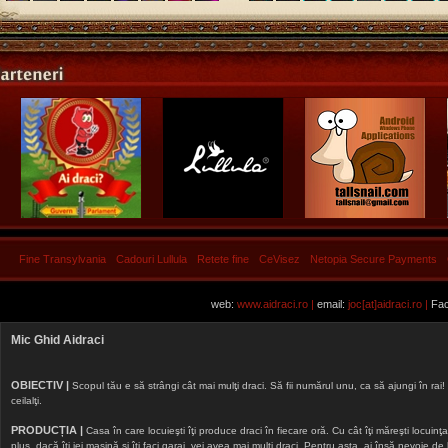
Fine Transylvania
Cadouri Lullula
Retete fine
CeVisez
Netopia Secure Payments
web:
www.aidraci.ro |
email:
joc[at]aidraci.ro |
Fac
Mic Ghid Aidraci
OBIECTIV |
Scopul tău e să strângi cât mai mulţi draci. Să fii numărul unu, ca să ajungi în rai! 
ceilalţi.
PRODUCȚIA |
Casa în care locuieşti îţi produce draci în fiecare oră. Cu cât îţi măreşti locuinţa, 
plus, dacă îţi iei maşină şi îţi faci garaj, vei avea mai mulţi draci. Pentru asta, ai însă nevoie d