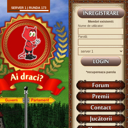
SERVER 1 | RUNDA 173
Membri existenti:
Nume de utilizator:
Parolă:
*recupereaza parola