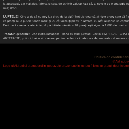
la autostop), dar mai ales, fabrica şi casa de schimb valutar. Aşa că, ai nevoie de o strategie echi
mulţi draci.
LUPTELE |
Cine a zis că nu poţi lua draci de la alţii? Trebuie doar să ai nişte preoţi care să îi
că preoţii au o putere foarte mare şi, cu cât ai mulţi preoţi în armată, cu atât ai şanse să cap
Deci dacă cineva te atacă, iar, după bătălie, rămâi cu 10 preoţi, eşti sigur că 1.000 de draci nu v
Trasaturi generale:
- Joc 100% romanesc - Harta cu multi jucatori - Joc in TIMP REAL - CHAT onlin
ARTEFACTE, potiuni, haine si bonusuri pentru cei buni - Poate crea dependenta - 4 servere cu v
Politica de confidential
© Aidraci.ro
Logo-ul Aidraci si dracusorul in ipostazele prezentate in joc pot fi folosite gratuit doar in 