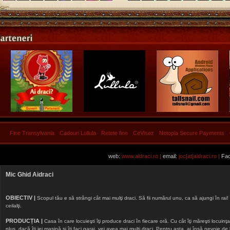
Fine Transylvania
Cadouri Lullula
Retete fine
CeVisez
Netopia Secure Payments
web:
www.aidraci.ro |
email:
joc[at]aidraci.ro |
Fac
Mic Ghid Aidraci
OBIECTIV |
Scopul tău e să strângi cât mai mulţi draci. Să fii numărul unu, ca să ajungi în rai! 
ceilalţi.
PRODUCȚIA |
Casa în care locuieşti îţi produce draci în fiecare oră. Cu cât îţi măreşti locuinţa, 
plus, dacă îţi iei maşină şi îţi faci garaj, vei avea mai mulţi draci. Pentru asta, ai însă nevoie d