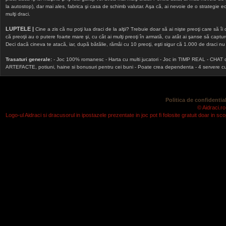
la autostop), dar mai ales, fabrica şi casa de schimb valutar. Aşa că, ai nevoie de o strategie echi
mulţi draci.
LUPTELE |
Cine a zis că nu poţi lua draci de la alţii? Trebuie doar să ai nişte preoţi care să îi
că preoţii au o putere foarte mare şi, cu cât ai mulţi preoţi în armată, cu atât ai şanse să cap
Deci dacă cineva te atacă, iar, după bătălie, rămâi cu 10 preoţi, eşti sigur că 1.000 de draci nu v
Trasaturi generale:
- Joc 100% romanesc - Harta cu multi jucatori - Joc in TIMP REAL - CHAT onlin
ARTEFACTE, potiuni, haine si bonusuri pentru cei buni - Poate crea dependenta - 4 servere cu v
Politica de confidential
© Aidraci.ro
Logo-ul Aidraci si dracusorul in ipostazele prezentate in joc pot fi folosite gratuit doar in 