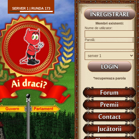
SERVER 1 | RUNDA 173
Membri existenti:
Nume de utilizator:
Parolă:
*recupereaza parola