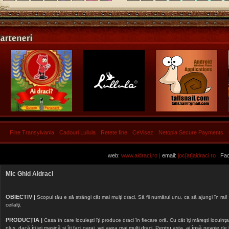
Fine Transylvania
Cadouri Lullula
Retete fine
CeVisez
Netopia Secure Payments
web:
www.aidraci.ro |
email:
joc[at]aidraci.ro |
Fac
Mic Ghid Aidraci
OBIECTIV |
Scopul tău e să strângi cât mai mulţi draci. Să fii numărul unu, ca să ajungi în rai! 
ceilalţi.
PRODUCȚIA |
Casa în care locuieşti îţi produce draci în fiecare oră. Cu cât îţi măreşti locuinţa, 
plus, dacă îţi iei maşină şi îţi faci garaj, vei avea mai mulţi draci. Pentru asta, ai însă nevoie d