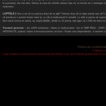
la autostop), dar mai ales, fabrica şi casa de schimb valutar. Aşa că, ai nevoie de o strategie echi
mulţi draci.
LUPTELE |
Cine a zis că nu poţi lua draci de la alţii? Trebuie doar să ai nişte preoţi care să îi
că preoţii au o putere foarte mare şi, cu cât ai mulţi preoţi în armată, cu atât ai şanse să cap
Deci dacă cineva te atacă, iar, după bătălie, rămâi cu 10 preoţi, eşti sigur că 1.000 de draci nu v
Trasaturi generale:
- Joc 100% romanesc - Harta cu multi jucatori - Joc in TIMP REAL - CHAT onlin
ARTEFACTE, potiuni, haine si bonusuri pentru cei buni - Poate crea dependenta - 4 servere cu v
Politica de confidential
© Aidraci.ro
Logo-ul Aidraci si dracusorul in ipostazele prezentate in joc pot fi folosite gratuit doar in 