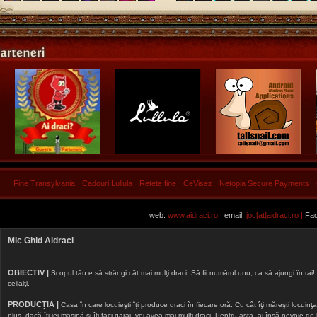
Fine Transylvania
Cadouri Lullula
Retete fine
CeVisez
Netopia Secure Payments
web:
www.aidraci.ro |
email:
joc[at]aidraci.ro |
Fac
Mic Ghid Aidraci
OBIECTIV |
Scopul tău e să strângi cât mai mulţi draci. Să fii numărul unu, ca să ajungi în rai! 
ceilalţi.
PRODUCȚIA |
Casa în care locuieşti îţi produce draci în fiecare oră. Cu cât îţi măreşti locuinţa, 
plus, dacă îţi iei maşină şi îţi faci garaj, vei avea mai mulţi draci. Pentru asta, ai însă nevoie d