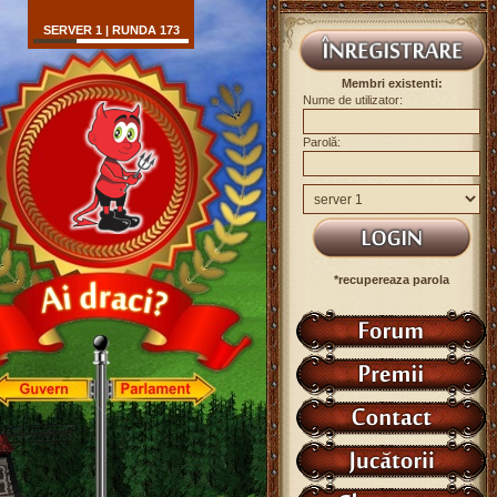
SERVER 1 | RUNDA 173
Membri existenti:
Nume de utilizator:
Parolă:
*recupereaza parola