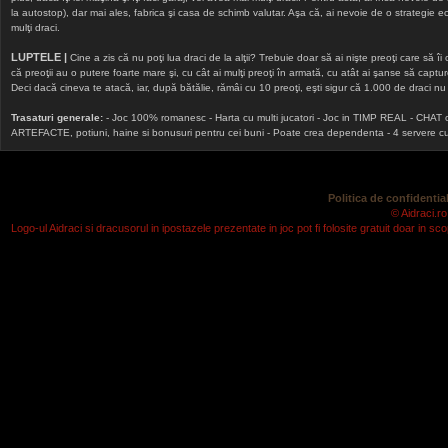
la autostop), dar mai ales, fabrica şi casa de schimb valutar. Aşa că, ai nevoie de o strategie echi
mulţi draci.
LUPTELE |
Cine a zis că nu poţi lua draci de la alţii? Trebuie doar să ai nişte preoţi care să îi
că preoţii au o putere foarte mare şi, cu cât ai mulţi preoţi în armată, cu atât ai şanse să cap
Deci dacă cineva te atacă, iar, după bătălie, rămâi cu 10 preoţi, eşti sigur că 1.000 de draci nu v
Trasaturi generale:
- Joc 100% romanesc - Harta cu multi jucatori - Joc in TIMP REAL - CHAT onlin
ARTEFACTE, potiuni, haine si bonusuri pentru cei buni - Poate crea dependenta - 4 servere cu v
Politica de confidential
© Aidraci.ro
Logo-ul Aidraci si dracusorul in ipostazele prezentate in joc pot fi folosite gratuit doar in 