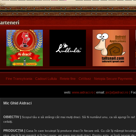
Fine Transylvania
Cadouri Lullula
Retete fine
CeVisez
Netopia Secure Payments
web:
www.aidraci.ro |
email:
joc[at]aidraci.ro |
Fac
Mic Ghid Aidraci
OBIECTIV |
Scopul tău e să strângi cât mai mulţi draci. Să fii numărul unu, ca să ajungi în rai! 
ceilalţi.
PRODUCȚIA |
Casa în care locuieşti îţi produce draci în fiecare oră. Cu cât îţi măreşti locuinţa, 
plus, dacă îţi iei maşină şi îţi faci garaj, vei avea mai mulţi draci. Pentru asta, ai însă nevoie d