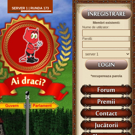
SERVER 1 | RUNDA 173
Membri existenti:
Nume de utilizator:
Parolă:
*recupereaza parola