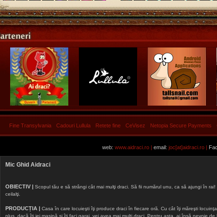
Fine Transylvania
Cadouri Lullula
Retete fine
CeVisez
Netopia Secure Payments
web:
www.aidraci.ro |
email:
joc[at]aidraci.ro |
Fac
Mic Ghid Aidraci
OBIECTIV |
Scopul tău e să strângi cât mai mulţi draci. Să fii numărul unu, ca să ajungi în rai! 
ceilalţi.
PRODUCȚIA |
Casa în care locuieşti îţi produce draci în fiecare oră. Cu cât îţi măreşti locuinţa, 
plus, dacă îţi iei maşină şi îţi faci garaj, vei avea mai mulţi draci. Pentru asta, ai însă nevoie d