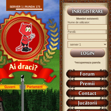
SERVER 1 | RUNDA 173
Membri existenti:
Nume de utilizator:
Parolă:
*recupereaza parola