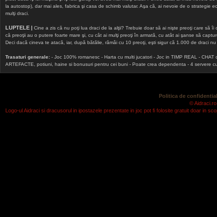
la autostop), dar mai ales, fabrica şi casa de schimb valutar. Aşa că, ai nevoie de o strategie echi
mulţi draci.
LUPTELE |
Cine a zis că nu poţi lua draci de la alţii? Trebuie doar să ai nişte preoţi care să îi
că preoţii au o putere foarte mare şi, cu cât ai mulţi preoţi în armată, cu atât ai şanse să cap
Deci dacă cineva te atacă, iar, după bătălie, rămâi cu 10 preoţi, eşti sigur că 1.000 de draci nu v
Trasaturi generale:
- Joc 100% romanesc - Harta cu multi jucatori - Joc in TIMP REAL - CHAT onlin
ARTEFACTE, potiuni, haine si bonusuri pentru cei buni - Poate crea dependenta - 4 servere cu v
Politica de confidential
© Aidraci.ro
Logo-ul Aidraci si dracusorul in ipostazele prezentate in joc pot fi folosite gratuit doar in 