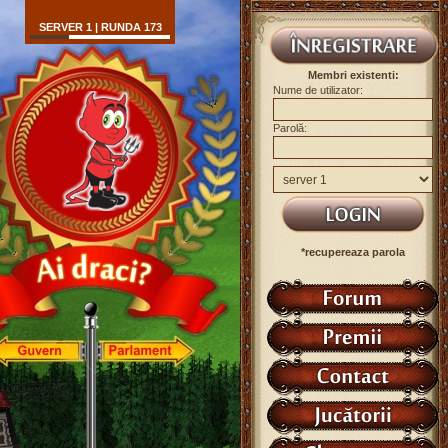
SERVER 1 | RUNDA 173
Membri existenti:
Nume de utilizator:
Parolă:
*recupereaza parola