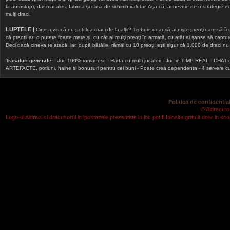
la autostop), dar mai ales, fabrica şi casa de schimb valutar. Aşa că, ai nevoie de o strategie echi
mulţi draci.
LUPTELE |
Cine a zis că nu poţi lua draci de la alţii? Trebuie doar să ai nişte preoţi care să îi
că preoţii au o putere foarte mare şi, cu cât ai mulţi preoţi în armată, cu atât ai şanse să cap
Deci dacă cineva te atacă, iar, după bătălie, rămâi cu 10 preoţi, eşti sigur că 1.000 de draci nu v
Trasaturi generale:
- Joc 100% romanesc - Harta cu multi jucatori - Joc in TIMP REAL - CHAT onlin
ARTEFACTE, potiuni, haine si bonusuri pentru cei buni - Poate crea dependenta - 4 servere cu v
Politica de confidential
© Aidraci.ro
Logo-ul Aidraci si dracusorul in ipostazele prezentate in joc pot fi folosite gratuit doar in 