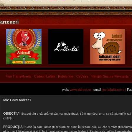
Fine Transylvania
Cadouri Lullula
Retete fine
CeVisez
Netopia Secure Payments
web:
www.aidraci.ro |
email:
joc[at]aidraci.ro |
Fac
Mic Ghid Aidraci
OBIECTIV |
Scopul tău e să strângi cât mai mulţi draci. Să fii numărul unu, ca să ajungi în rai! 
ceilalţi.
PRODUCȚIA |
Casa în care locuieşti îţi produce draci în fiecare oră. Cu cât îţi măreşti locuinţa, 
plus, dacă îţi iei maşină şi îţi faci garaj, vei avea mai mulţi draci. Pentru asta, ai însă nevoie d