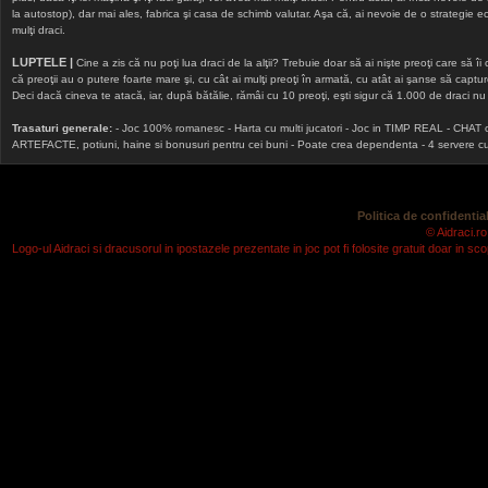
la autostop), dar mai ales, fabrica şi casa de schimb valutar. Aşa că, ai nevoie de o strategie echi
mulţi draci.
LUPTELE |
Cine a zis că nu poţi lua draci de la alţii? Trebuie doar să ai nişte preoţi care să îi
că preoţii au o putere foarte mare şi, cu cât ai mulţi preoţi în armată, cu atât ai şanse să cap
Deci dacă cineva te atacă, iar, după bătălie, rămâi cu 10 preoţi, eşti sigur că 1.000 de draci nu v
Trasaturi generale:
- Joc 100% romanesc - Harta cu multi jucatori - Joc in TIMP REAL - CHAT onlin
ARTEFACTE, potiuni, haine si bonusuri pentru cei buni - Poate crea dependenta - 4 servere cu v
Politica de confidential
© Aidraci.ro
Logo-ul Aidraci si dracusorul in ipostazele prezentate in joc pot fi folosite gratuit doar in 