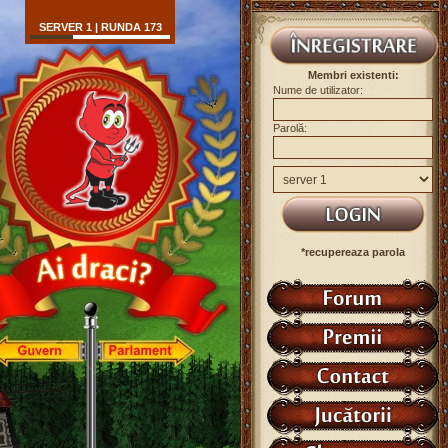
SERVER 1 | RUNDA 173
Membri existenti:
Nume de utilizator:
Parolă:
*recupereaza parola