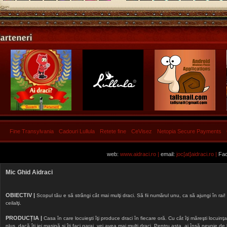
Fine Transylvania
Cadouri Lullula
Retete fine
CeVisez
Netopia Secure Payments
web:
www.aidraci.ro |
email:
joc[at]aidraci.ro |
Fac
Mic Ghid Aidraci
OBIECTIV |
Scopul tău e să strângi cât mai mulţi draci. Să fii numărul unu, ca să ajungi în rai! 
ceilalţi.
PRODUCȚIA |
Casa în care locuieşti îţi produce draci în fiecare oră. Cu cât îţi măreşti locuinţa, 
plus, dacă îţi iei maşină şi îţi faci garaj, vei avea mai mulţi draci. Pentru asta, ai însă nevoie d