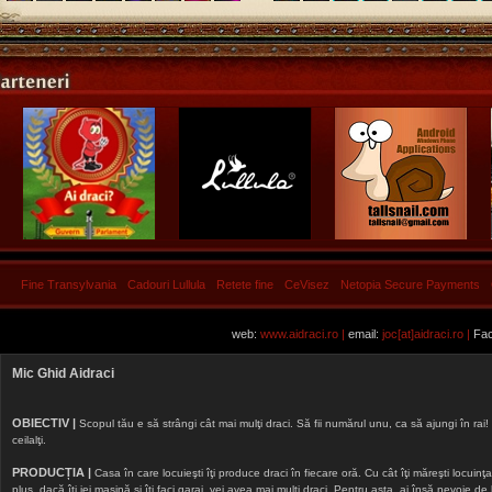
Fine Transylvania
Cadouri Lullula
Retete fine
CeVisez
Netopia Secure Payments
web:
www.aidraci.ro |
email:
joc[at]aidraci.ro |
Fac
Mic Ghid Aidraci
OBIECTIV |
Scopul tău e să strângi cât mai mulţi draci. Să fii numărul unu, ca să ajungi în rai! 
ceilalţi.
PRODUCȚIA |
Casa în care locuieşti îţi produce draci în fiecare oră. Cu cât îţi măreşti locuinţa, 
plus, dacă îţi iei maşină şi îţi faci garaj, vei avea mai mulţi draci. Pentru asta, ai însă nevoie d