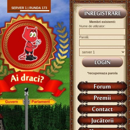
SERVER 1 | RUNDA 173
Membri existenti:
Nume de utilizator:
Parolă:
*recupereaza parola