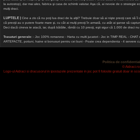
la autostop), dar mai ales, fabrica şi casa de schimb valutar. Aşa că, ai nevoie de o strategie echi
mulţi draci.
LUPTELE |
Cine a zis că nu poţi lua draci de la alţii? Trebuie doar să ai nişte preoţi care să îi
că preoţii au o putere foarte mare şi, cu cât ai mulţi preoţi în armată, cu atât ai şanse să cap
Deci dacă cineva te atacă, iar, după bătălie, rămâi cu 10 preoţi, eşti sigur că 1.000 de draci nu v
Trasaturi generale:
- Joc 100% romanesc - Harta cu multi jucatori - Joc in TIMP REAL - CHAT onlin
ARTEFACTE, potiuni, haine si bonusuri pentru cei buni - Poate crea dependenta - 4 servere cu v
Politica de confidential
© Aidraci.ro
Logo-ul Aidraci si dracusorul in ipostazele prezentate in joc pot fi folosite gratuit doar in 